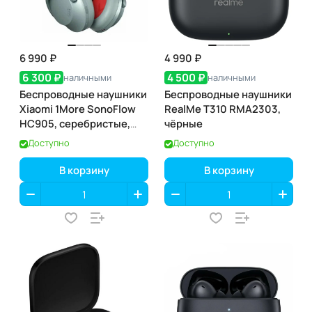
6 990 ₽
4 990 ₽
6 300 ₽
4 500 ₽
наличными
наличными
Беспроводные наушники
Беспроводные наушники
Xiaomi 1More SonoFlow
RealMe T310 RMA2303,
HC905, серебристые,
чёрные
версия EU
Доступно
Доступно
В корзину
В корзину