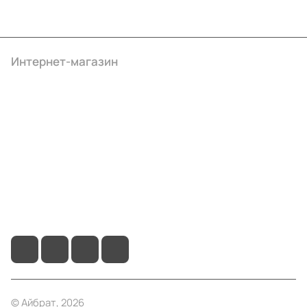
Интернет-магазин
Компания
Информация
Помощь
+7 (4922) 22-10-15
info@ibrat.ru
© Айбрат, 2026