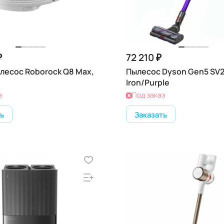
₽
72 210 ₽
лесос Roborock Q8 Max,
Пылесос Dyson Gen5 SV2
Iron/Purple
з
Под заказ
ь
Заказать