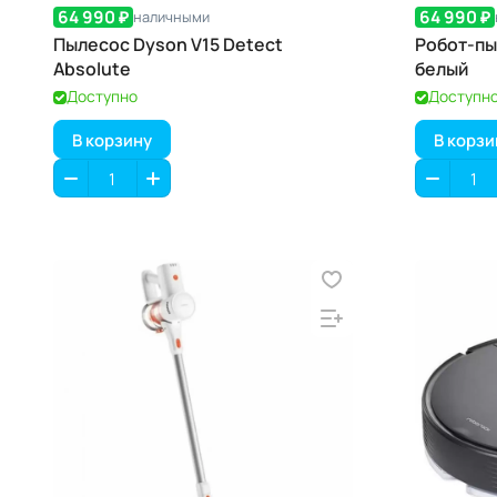
64 990 ₽
64 990 ₽
наличными
Пылесос Dyson V15 Detect
Робот-пы
Absolute
белый
Доступно
Доступн
В корзину
В корзи