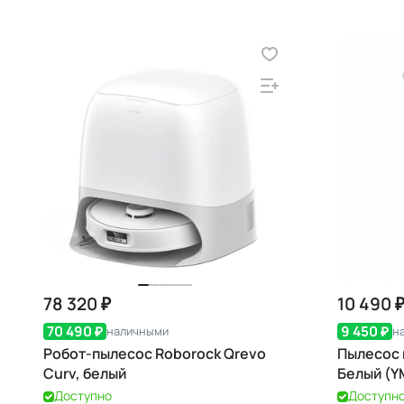
78 320 ₽
10 490 
70 490 ₽
9 450 ₽
наличными
н
Робот-пылесос Roborock Qrevo
Пылесос 
Curv, белый
Белый (Y
Доступно
Доступн