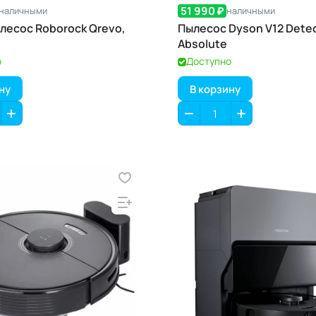
51 990 ₽
наличными
наличными
лесос Roborock Qrevo,
Пылесос Dyson V12 Detec
Absolute
о
Доступно
ну
В корзину