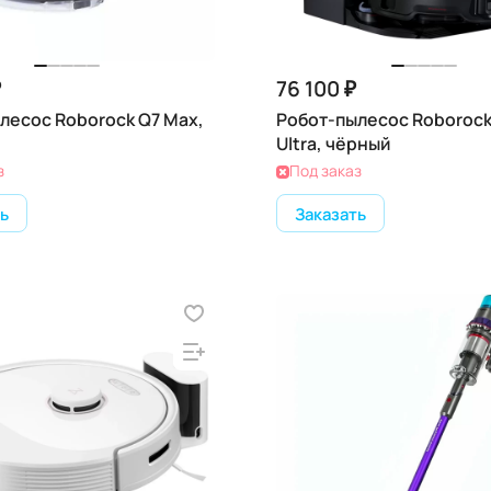
₽
76 100 ₽
лесос Roborock Q7 Max,
Робот-пылесос Roborock
Ultra, чёрный
з
Под заказ
ь
Заказать