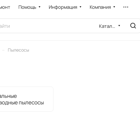
монт
Помощь
Информация
Компания
Каталог
–
Пылесосы
альные
водные пылесосы