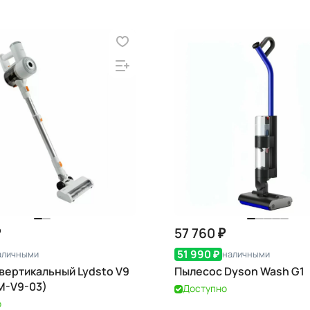
₽
57 760 ₽
51 990 ₽
аличными
наличными
вертикальный Lydsto V9
Пылесос Dyson Wash G1
M-V9-03)
Доступно
о