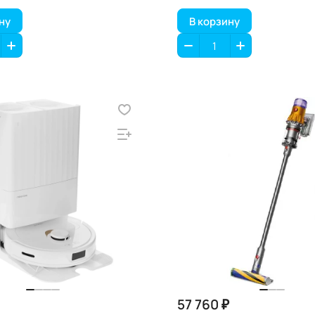
ну
В корзину
57 760 ₽