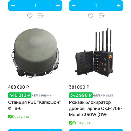
488 890 ₽
381 090 ₽
440 010 ₽
342 990 ₽
наличными
наличными
Станция РЭБ "Капюшон"
Рюкзак блокиратор
ФПВ-6
дронов Гарпия CKJ-1708-
Mobile 350W (GW-
Доступно
JAM6UAV)
Доступно