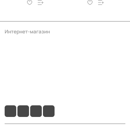
Интернет-магазин
Компания
Информация
Помощь
+7 (4922) 22-10-15
info@ibrat.ru