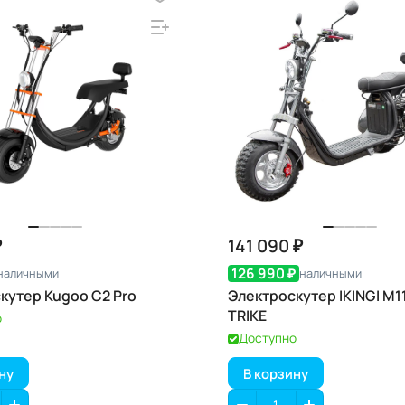
₽
141 090 ₽
126 990 ₽
наличными
наличными
кутер Kugoo C2 Pro
Электроскутер IKINGI M1
TRIKE
о
Доступно
ну
В корзину