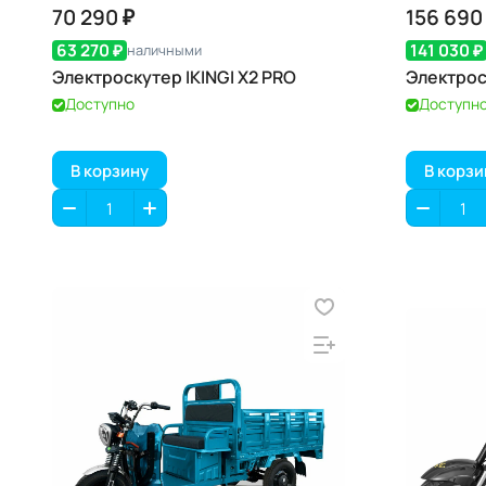
70 290 ₽
156 690
63 270 ₽
141 030 ₽
наличными
Электроскутер IKINGI X2 PRO
Электрос
Доступно
Доступн
В корзину
В корзи