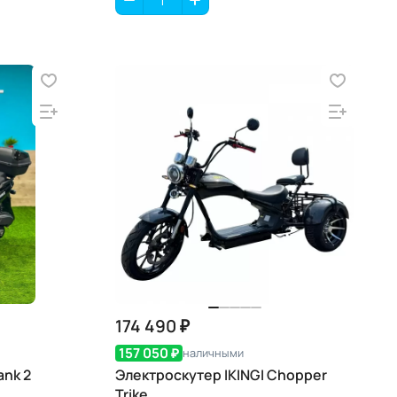
174 490 ₽
157 050 ₽
наличными
ank 2
Электроскутер IKINGI Chopper
Trike