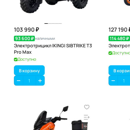
103 990 ₽
127 190 
93 600 ₽
114 480 ₽
наличными
Электротрицикл IKINGI SIBTRIKE T3
Электрот
Pro Max
Доступн
Доступно
В корзину
В корзи