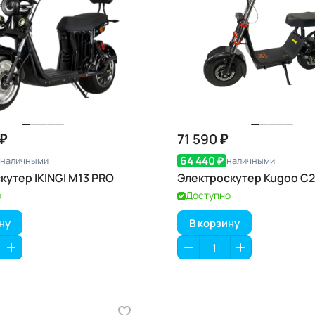
 ₽
71 590 ₽
64 440 ₽
наличными
наличными
кутер IKINGI M13 PRO
Электроскутер Kugoo C2
о
Доступно
ну
В корзину