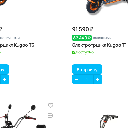
₽
91 590 ₽
82 440 ₽
наличными
наличными
рцикл Kugoo T3
Электротрцикл Kugoo T1
о
Доступно
ну
В корзину