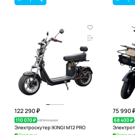
122 290 ₽
75 990 
110 070 ₽
68 400 ₽
наличными
Электроскутер IKINGI M12 PRO
Электротр
Доступно
Доступн