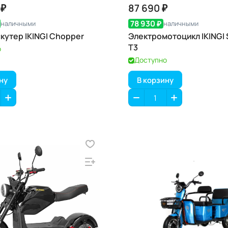
 ₽
87 690 ₽
78 930 ₽
наличными
наличными
кутер IKINGI Chopper
Электромотоцикл IKINGI 
T3
о
Доступно
ну
В корзину