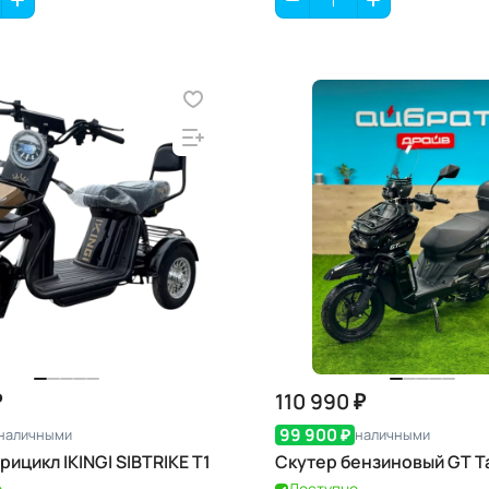
₽
110 990 ₽
99 900 ₽
наличными
наличными
ицикл IKINGI SIBTRIKE T1
Скутер бензиновый GT T
о
Доступно