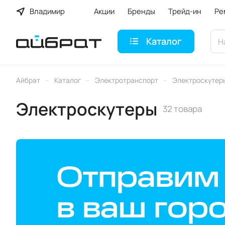
Владимир
Акции
Бренды
Трейд-ин
Ре
Каталог
–
–
–
Айбрат
Каталог
Электротранспорт
Электроскутер
Электроскутеры
32 товара