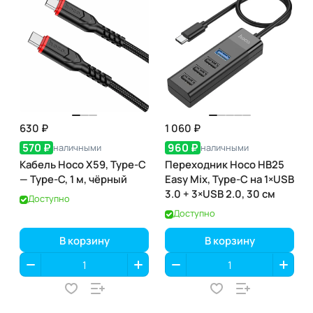
630 ₽
1 060 ₽
570 ₽
960 ₽
наличными
наличными
Кабель Hoco X59, Type-C
Переходник Hoco HB25
— Type-C, 1 м, чёрный
Easy Mix, Type-C на 1×USB
3.0 + 3×USB 2.0, 30 см
Доступно
Доступно
В корзину
В корзину