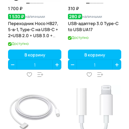
1 700 ₽
310 ₽
1 530 ₽
280 ₽
наличными
наличными
Переходник Hoco HB27,
USB-адаптер 3.0 Type-C
5-в-1, Type-C на USB-C +
to USB UA17
2×USB 2.0 + USB 3.0 +
Доступно
HDMI, 13 см, чёрный
Доступно
В корзину
В корзину