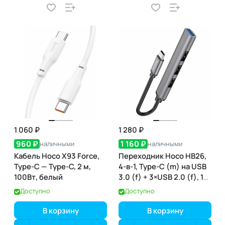
1 060 ₽
1 280 ₽
960 ₽
1 160 ₽
наличными
наличными
Кабель Hoco X93 Force,
Переходник Hoco HB26,
Type-C — Type-C, 2 м,
4-в-1, Type-C (m) на USB
100Вт, белый
3.0 (f) + 3×USB 2.0 (f), 13
см
Доступно
Доступно
В корзину
В корзину