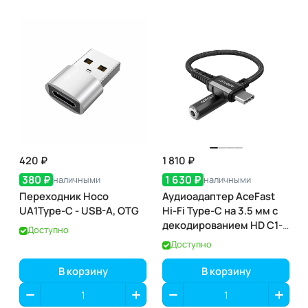
420 ₽
1 810 ₽
380 ₽
1 630 ₽
наличными
наличными
Переходник Hoco
Аудиоадаптер AceFast
UA1Type-C - USB-A, OTG
Hi-Fi Type-C на 3.5 мм с
декодированием HD C1-
Доступно
07
Доступно
В корзину
В корзину