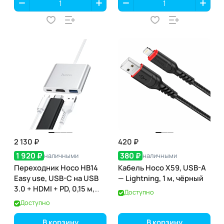
2 130 ₽
420 ₽
1 920 ₽
380 ₽
наличными
наличными
Переходник Hoco HB14
Кабель Hoco X59, USB-A
Easy use, USB-C на USB
— Lightning, 1 м, чёрный
3.0 + HDMI + PD, 0,15 м,
Доступно
серебристый
Доступно
В корзину
В корзину