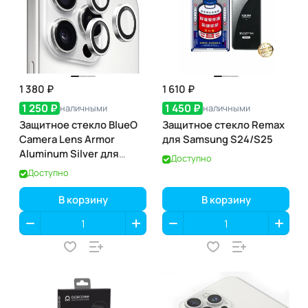
1 380 ₽
1 610 ₽
1 250 ₽
1 450 ₽
наличными
наличными
Защитное стекло BlueO
Защитное стекло Remax
Camera Lens Armor
для Samsung S24/S25
Aluminum Silver для
Доступно
iPhone 16 Pro/16 Pro Max
Доступно
В корзину
В корзину