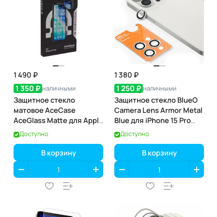
1 490 ₽
1 380 ₽
1 350 ₽
1 250 ₽
наличными
наличными
Защитное стекло
Защитное стекло BlueO
матовое AceCase
Camera Lens Armor Metal
AceGlass Matte для Apple
Blue для iPhone 15 Pro
iPhone 17 Pro
Max
Доступно
Доступно
В корзину
В корзину