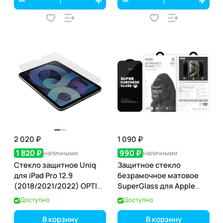
2 020 ₽
1 090 ₽
1 820 ₽
990 ₽
наличными
наличными
Стекло защитное Uniq
Защитное стекло
для iPad Pro 12.9
безрамочное матовое
(2018/2021/2022) OPTIX
SuperGlass для Apple
Clear
iPhone 17 / 16 Pro
Доступно
Доступно
В корзину
В корзину