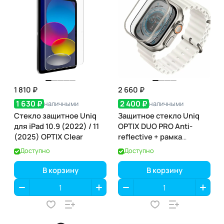
1 810 ₽
2 660 ₽
1 630 ₽
2 400 ₽
наличными
наличными
Стекло защитное Uniq
Защитное стекло Uniq
для iPad 10.9 (2022) / 11
OPTIX DUO PRO Anti-
(2025) OPTIX Clear
reflective + рамка
Stainless Steel для Apple
Доступно
Доступно
Watch Ultra 49 mm
В корзину
В корзину