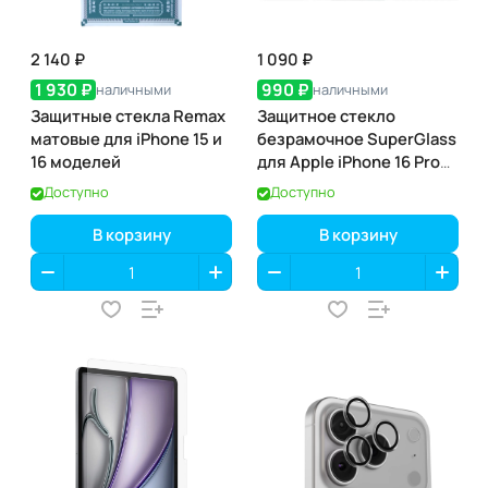
2 140 ₽
1 090 ₽
1 930 ₽
990 ₽
наличными
наличными
Защитные стекла Remax
Защитное стекло
матовые для iPhone 15 и
безрамочное SuperGlass
16 моделей
для Apple iPhone 16 Pro
Max / 17 Pro Max
Доступно
Доступно
В корзину
В корзину