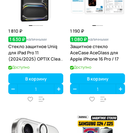
1 810 ₽
1 190 ₽
1 630 ₽
1 080 ₽
наличными
наличными
Стекло защитное Uniq
Защитное стекло
для iPad Pro 11
AceCase AceGlass для
(2024/2025) OPTIX Clear
Apple iPhone 16 Pro / 17
(+installer)
Доступно
Доступно
В корзину
В корзину