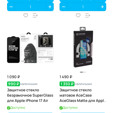
1 090 ₽
1 490 ₽
990 ₽
1 350 ₽
наличными
наличными
Защитное стекло
Защитное стекло
безрамочное SuperGlass
матовое AceCase
для Apple iPhone 17 Air
AceGlass Matte для Apple
iPhone 17 Pro Max
Доступно
Доступно