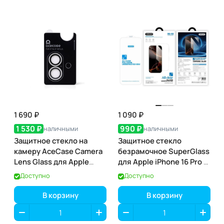
1 690 ₽
1 090 ₽
1 530 ₽
990 ₽
наличными
наличными
Защитное стекло на
Защитное стекло
камеру AceCase Camera
безрамочное SuperGlass
Lens Glass для Apple
для Apple iPhone 16 Pro /
iPhone 17
17 / 17 Pro
Доступно
Доступно
В корзину
В корзину