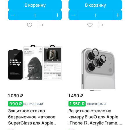
В корзину
В корзину
1 090 ₽
1 490 ₽
990 ₽
1 350 ₽
наличными
наличными
Защитное стекло
Защитное стекло на
безрамочное матовое
камеру BlueO для Apple
SuperGlass для Apple
iPhone 17, Acrylic Frame, 2
iPhone 17 Air
шт., Clear (прозрачный),