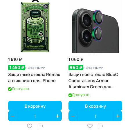
1 610 ₽
1 060 ₽
1 450 ₽
960 ₽
наличными
наличными
Защитные стекла Remax
Защитное стекло BlueO
антишпион для iPhone
Camera Lens Armor
Aluminum Green для
Доступно
iPhone 16/16 Plus
Доступно
В корзину
В корзину