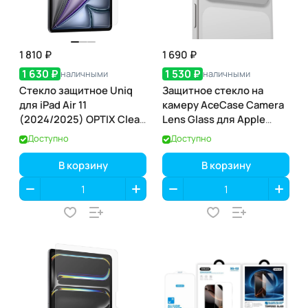
1 810 ₽
1 690 ₽
1 630 ₽
1 530 ₽
наличными
наличными
Стекло защитное Uniq
Защитное стекло на
для iPad Air 11
камеру AceCase Camera
(2024/2025) OPTIX Clear
Lens Glass для Apple
(+installer)
iPhone 17 Pro / 17 Pro Max
Доступно
Доступно
В корзину
В корзину