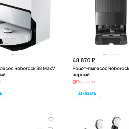
48 870 ₽
лесос Roborock S8 MaxV
Робот-пылесос Roborock
лый
чёрный
з
Под заказ
ь
Заказать