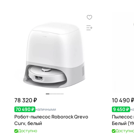
78 320 ₽
10 490 
70 490 ₽
9 450 ₽
наличными
н
Робот-пылесос Roborock Qrevo
Пылесос 
Curv, белый
Белый (Y
Доступно
Доступн