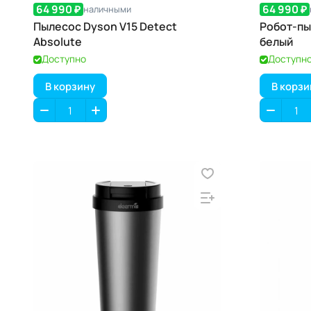
64 990 ₽
64 990 ₽
наличными
Пылесос Dyson V15 Detect
Робот-пы
Absolute
белый
Доступно
Доступн
В корзину
В корзи