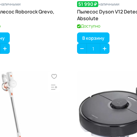
51 990 ₽
наличными
наличными
лесос Roborock Qrevo,
Пылесос Dyson V12 Detec
Absolute
о
Доступно
ну
В корзину