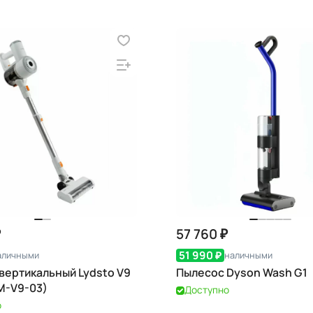
₽
57 760 ₽
51 990 ₽
аличными
наличными
вертикальный Lydsto V9
Пылесос Dyson Wash G1
M-V9-03)
Доступно
о