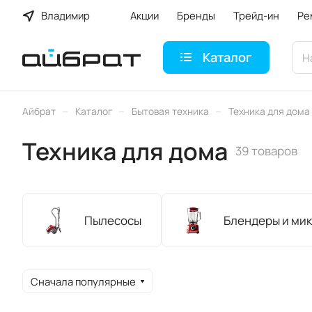
Владимир
Акции
Бренды
Трейд-ин
Ре
Каталог
–
–
–
Айбрат
Каталог
Бытовая техника
Техника для дома
Техника для дома
39 товаров
Пылесосы
Блендеры и ми
Сначала популярные