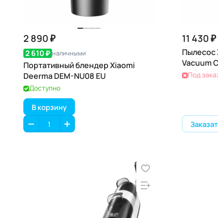
2 890 ₽
11 430 ₽
Пылесос 
2 610 ₽
наличными
Vacuum C
Портативный блендер Xiaomi
Под зака
Deerma DEM-NU08 EU
Доступно
В корзину
Заказат