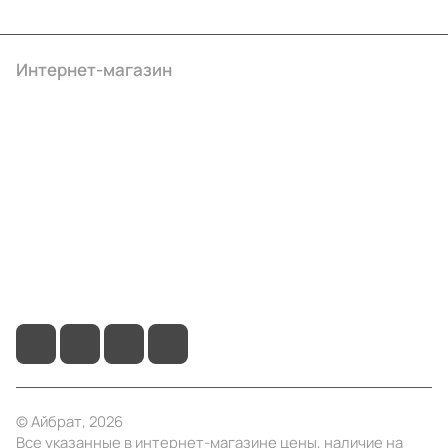
Интернет-магазин
Компания
Информация
Помощь
+7 (4922) 22-10-15
info@ibrat.ru
© Айбрат, 2026
Все указанные в интернет-магазине цены, наличие на