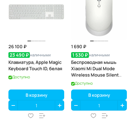
26 100 ₽
1 690 ₽
23 490 ₽
1 530 ₽
наличными
наличными
Клавиатура, Apple Magic
Беспроводная мышь
Keyboard Touch ID, белая
Xiaomi Mi Dual Mode
Wireless Mouse Silent
Доступно
Edition Белая CN
Доступно
В корзину
В корзину