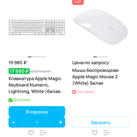
ХИТ
19 980 ₽
Цена по запросу
Мышь беспроводная
17 990 ₽
наличными
Apple Magic Mouse 2
Клавиатура Apple Magic
(White) Белая
Keyboard Numeric,
Lightning, White (белая)
Под заказ
(MQ052)
Доступно
В корзину
Заказать