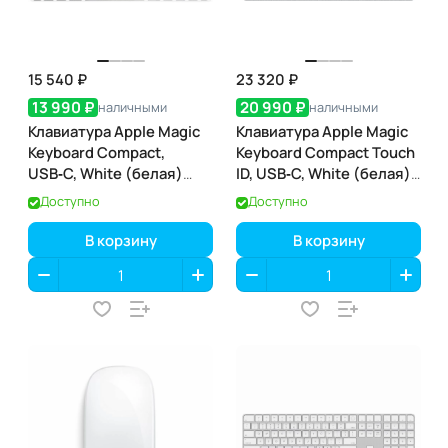
15 540 ₽
23 320 ₽
13 990 ₽
20 990 ₽
наличными
наличными
Клавиатура Apple Magic
Клавиатура Apple Magic
Keyboard Compact,
Keyboard Compact Touch
USB‑C, White (белая)
ID, USB‑C, White (белая)
(MXCL3)
(MXCK3)
Доступно
Доступно
В корзину
В корзину