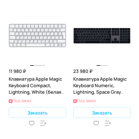
11 980 ₽
23 980 ₽
Клавиатура Apple Magic
Клавиатура Apple Magic
Keyboard Compact,
Keyboard Numeric,
Lightning, White (белая)
Lightning, Space Gray
(MK2A3)
(тёмно-серая) (MRMH2)
Под заказ
Под заказ
Заказать
Заказать