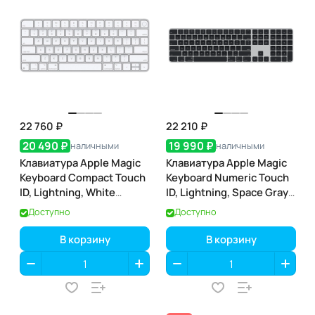
22 760 ₽
22 210 ₽
20 490 ₽
19 990 ₽
наличными
наличными
Клавиатура Apple Magic
Клавиатура Apple Magic
Keyboard Compact Touch
Keyboard Numeric Touch
ID, Lightning, White
ID, Lightning, Space Gray
(белая) (MK293)
(тёмно-серая) (MMMR3)
Доступно
Доступно
В корзину
В корзину