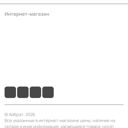
Интернет-магазин
Компания
Информация
Помощь
+7 (4922) 22-10-15
info@ibrat.ru
© Айбрат, 2026
Все указанные в интернет-магазине цены, наличие на
складе и иная информация, касающаяся товара, носят