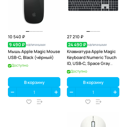
10 540 ₽
27 210 ₽
9 490 ₽
24 490 ₽
наличными
наличными
Мышь Apple Magic Mouse
Клавиатура Apple Magic
USB-C, Black (чёрный)
Keyboard Numeric Touch
ID, USB‑C, Space Gray
Доступно
(тёмно-серая) (MXK83)
Доступно
В корзину
В корзину