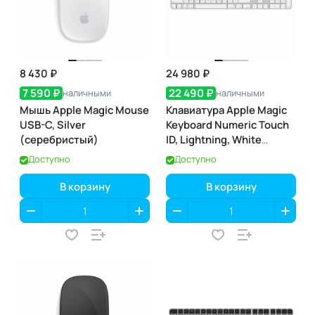
8 430 ₽
24 980 ₽
7 590 ₽
22 490 ₽
наличными
наличными
Мышь Apple Magic Mouse
Клавиатура Apple Magic
USB-C, Silver
Keyboard Numeric Touch
(серебристый)
ID, Lightning, White
(белая) (MK2C3)
Доступно
Доступно
В корзину
В корзину