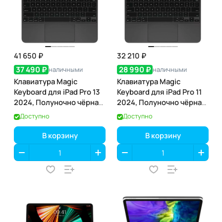
41 650 ₽
32 210 ₽
37 490 ₽
28 990 ₽
наличными
наличными
Клавиатура Magic
Клавиатура Magic
Keyboard для iPad Pro 13
Keyboard для iPad Pro 11
2024, Полуночно чёрная
2024, Полуночно чёрная
(MWR53)
(MWR23)
Доступно
Доступно
В корзину
В корзину