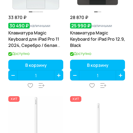
33 870 ₽
28 870 ₽
30 490 ₽
25 990 ₽
наличными
наличными
Клавиатура Magic
Клавиатура Magic
Keyboard для iPad Pro 11
Keyboard for iPad Pro 12.9,
2024, Серебро / белая
Black
(MWR03)
Доступно
Доступно
В корзину
В корзину
ХИТ
ХИТ