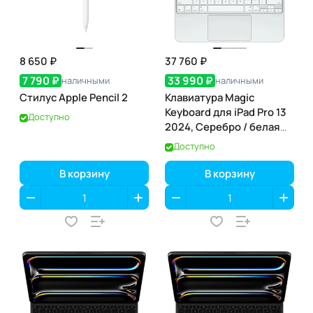
8 650 ₽
37 760 ₽
7 790 ₽
33 990 ₽
наличными
наличными
Стилус Apple Pencil 2
Клавиатура Magic
Keyboard для iPad Pro 13
Доступно
2024, Серебро / белая
(MWR43)
Доступно
В корзину
В корзину