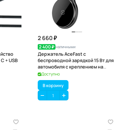
2 660 ₽
2 400 ₽
наличными
ойство
Держатель AceFast с
 C + USB
беспроводной зарядкой 15 Вт для
автомобиля с креплением на
липучке D21
Доступно
В корзину