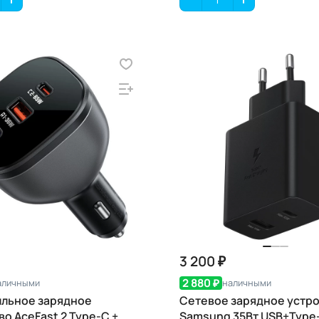
3 200 ₽
2 880 ₽
аличными
наличными
льное зарядное
Сетевое зарядное устр
во AceFast 2 Type-C +
Samsung 35Вт USB+Type