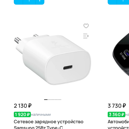
2 130 ₽
3 730 ₽
1 920 ₽
3 360 ₽
наличными
н
Сетевое зарядное устройство
Автомоби
Samsung 25Вт Type-C
устройст