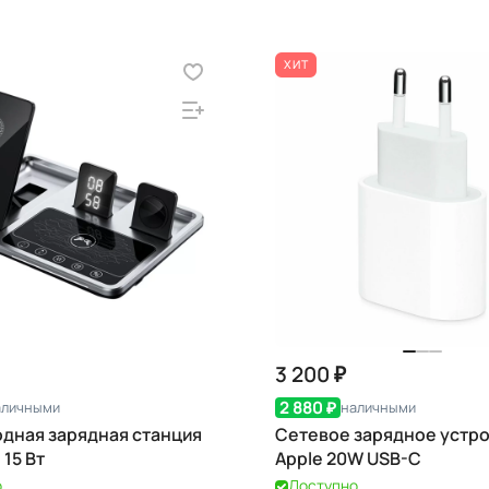
ХИТ
3 200 ₽
2 880 ₽
аличными
наличными
дная зарядная станция
Сетевое зарядное устр
, 15 Вт
Apple 20W USB-C
о
Доступно