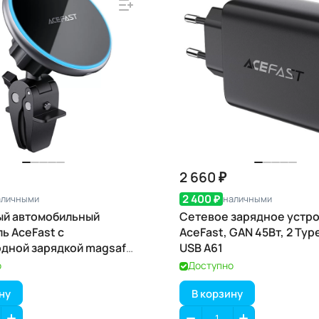
2 660 ₽
2 400 ₽
аличными
наличными
ый автомобильный
Сетевое зарядное устр
ь AceFast с
AceFast, GAN 45Вт, 2 Type
дной зарядкой magsafe,
USB A61
о
Доступно
ну
В корзину