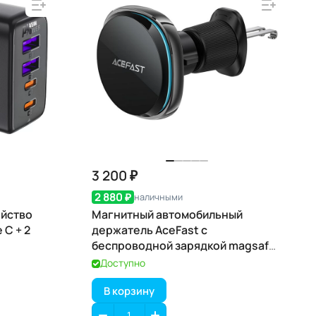
3 200 ₽
2 880 ₽
наличными
ойство
Магнитный автомобильный
 C + 2
держатель AceFast с
беспроводной зарядкой magsafe,
15 Вт D31
Доступно
В корзину