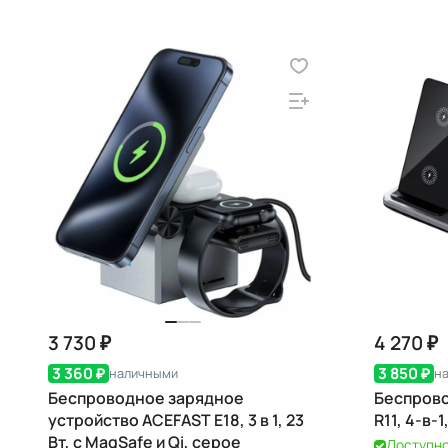
3 730 ₽
4 270 ₽
3 360 ₽
3 850 ₽
наличными
н
Беспроводное зарядное
Беспрово
устройство ACEFAST E18, 3 в 1, 23
R11, 4-в-1
Вт, с MagSafe и Qi, серое
Доступн