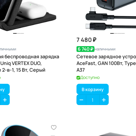
7 480 ₽
6 740 ₽
личными
наличными
я беспроводная зарядка
Сетевое зарядное устр
 Uniq VERTEX DUO,
AceFast, GAN 100Вт, Type
2-в-1, 15 Вт, Серый
A37
о
Доступно
ну
В корзину