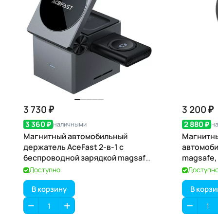
3 730 ₽
3 200 ₽
3 360 ₽
2 880 ₽
наличными
н
Магнитный автомобильный
Магнитны
держатель AceFast 2-в-1 с
автомоб
беспроводной зарядкой magsafe,
magsafe,
17,5 Вт D18
зарядкой 
Доступно
Доступн
В корзину
В корзи