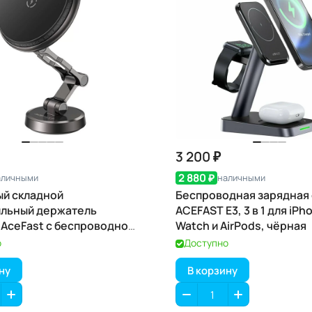
3 200 ₽
2 880 ₽
аличными
наличными
й складной
Беспроводная зарядная
ильный держатель
ACEFAST E3, 3 в 1 для iPh
 AceFast с беспроводной
Watch и AirPods, чёрная
15 Вт D30
о
Доступно
ну
В корзину