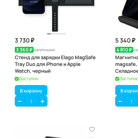
3 730 ₽
5 340 ₽
3 360 ₽
4 810 ₽
наличными
на
Стенд для зарядки Elago MagSafe
Магнитна
Tray Duo для iPhone и Apple
magsafe,
Watch, черный
Складное 
Доступно
Доступн
В корзину
В корзи