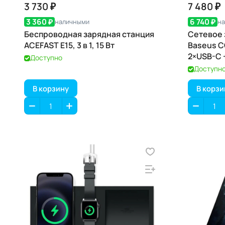
3 730 ₽
7 480 ₽
3 360 ₽
6 740 ₽
наличными
н
Беспроводная зарядная станция
Сетевое 
ACEFAST E15, 3 в 1, 15 Вт
Baseus C
2×USB-C 
Доступно
Доступн
В корзину
В корзи