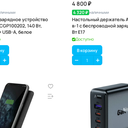
4 800 ₽
4 320 ₽
аличными
наличными
зарядное устройство
Настольный держатель A
CGP100202, 140 Вт,
в-1 с беспроводной заря
+ USB-A, белое
Вт E17
о
Доступно
ну
В корзину