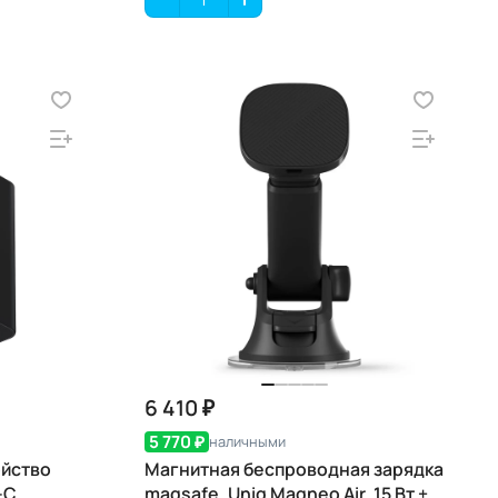
6 410 ₽
5 770 ₽
наличными
ойство
Магнитная беспроводная зарядка
-C
magsafe, Uniq Magneo Air, 15 Вт +