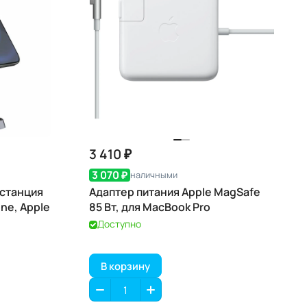
3 410 ₽
3 070 ₽
наличными
 станция
Адаптер питания Apple MagSafe
one, Apple
85 Вт, для MacBook Pro
Доступно
В корзину