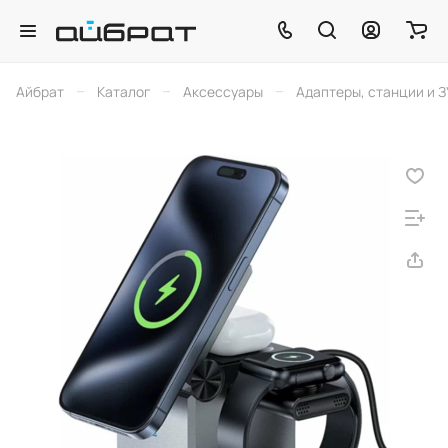
–
–
–
Айбрат
Каталог
Аксессуары
Адаптеры, станции и З