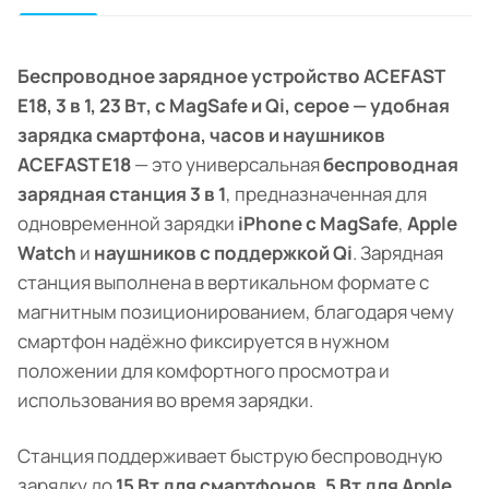
Беспроводное зарядное устройство ACEFAST
E18, 3 в 1, 23 Вт, с MagSafe и Qi, серое — удобная
зарядка смартфона, часов и наушников
ACEFAST E18
— это универсальная
беспроводная
зарядная станция 3 в 1
, предназначенная для
одновременной зарядки
iPhone с MagSafe
,
Apple
Watch
и
наушников с поддержкой Qi
. Зарядная
станция выполнена в вертикальном формате с
магнитным позиционированием, благодаря чему
смартфон надёжно фиксируется в нужном
положении для комфортного просмотра и
использования во время зарядки.
Станция поддерживает быструю беспроводную
зарядку до
15 Вт для смартфонов
,
5 Вт для Apple