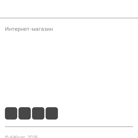
Интернет-магазин
Компания
Информация
Помощь
+7 (4922) 22-10-15
info@ibrat.ru
© Айбрат, 2026