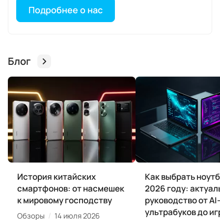
Подробнее о нас
Блог
История китайских
Как выбрать ноутб
смартфонов: от насмешек
2026 году: актуал
к мировому господству
руководство от AI
ультрабуков до и
/
Обзоры
14 июля 2026