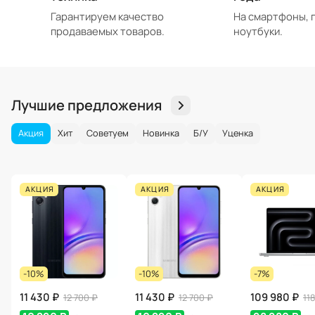
Гарантируем качество
На смартфоны, 
продаваемых товаров.
ноутбуки.
Лучшие предложения
Акция
Хит
Советуем
Новинка
Б/У
Уценка
АКЦИЯ
АКЦИЯ
АКЦИЯ
-10%
-10%
-7%
11 430 ₽
11 430 ₽
109 980 ₽
12 700 ₽
12 700 ₽
11