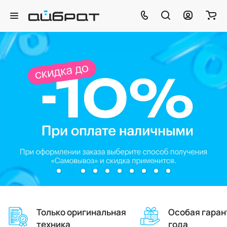
Скидка до 10%
при оплате наличными
Скидка применяется автоматически при
оформлении заказа в корзине и выборе способа
получения «самовывоз» из любого
нашего магазина.
К покупкам
Только оригинальная
Особая гаран
техника
года