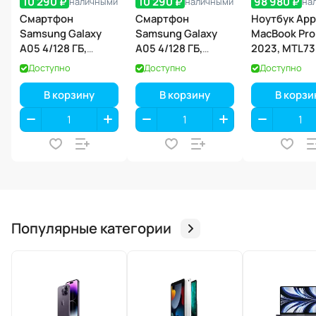
10 290 ₽
10 290 ₽
98 980 ₽
наличными
наличными
на
Смартфон
Смартфон
Ноутбук App
Samsung Galaxy
Samsung Galaxy
MacBook Pro
A05 4/128 ГБ,
A05 4/128 ГБ,
2023, MTL73
черный
серебряный
RAM 8 ГБ, SS
Доступно
Доступно
Доступно
ГБ), Space G
В корзину
В корзину
В корзи
Популярные категории