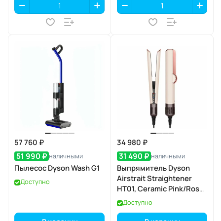
57 760 ₽
34 980 ₽
51 990 ₽
31 490 ₽
наличными
наличными
Пылесос Dyson Wash G1
Выпрямитель Dyson
Airstrait Straightener
Доступно
HT01, Ceramic Pink/Rose
Gold
Доступно