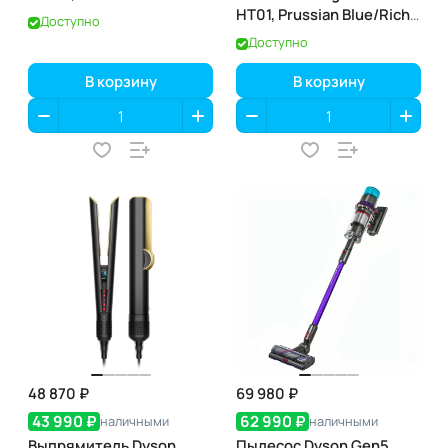
HT01, Prussian Blue/Rich
Доступно
Copper
Доступно
В корзину
В корзину
48 870 ₽
69 980 ₽
43 990 ₽
62 990 ₽
наличными
наличными
Выпрямитель Dyson
Пылесос Dyson Gen5