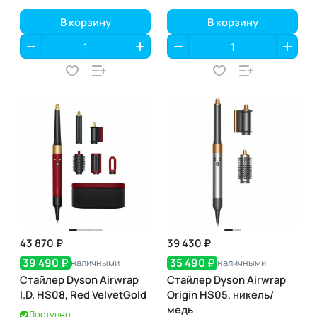
В корзину
В корзину
43 870 ₽
39 430 ₽
39 490 ₽
35 490 ₽
наличными
наличными
Стайлер Dyson Airwrap
Стайлер Dyson Airwrap
I.D. HS08, Red VelvetGold
Origin HS05, никель/
медь
Доступно