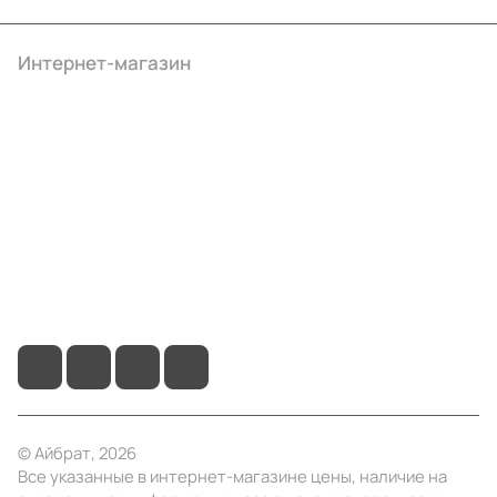
Интернет-магазин
Компания
Информация
Помощь
+7 (4922) 22-10-15
info@ibrat.ru
© Айбрат, 2026
Все указанные в интернет-магазине цены, наличие на