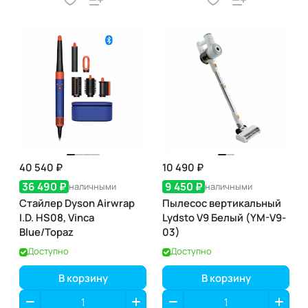
40 540 ₽
10 490 ₽
36 490 ₽
9 450 ₽
наличными
наличными
Стайлер Dyson Airwrap
Пылесос вертикальный
I.D. HS08, Vinca
Lydsto V9 Белый (YM-V9-
Blue/Topaz
03)
Доступно
Доступно
В корзину
В корзину