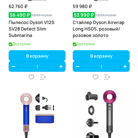
62 760 ₽
59 980 ₽
56 490 ₽
53 990 ₽
наличными
наличными
Пылесос Dyson V12S
Стайлер Dyson Airwrap
SV28 Detect Slim
Long HS05, розовый/
Submarine
розовое золото
Доступно
Доступно
В корзину
В корзину