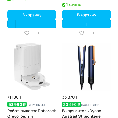
Доступно
В корзину
В корзину
71 100 ₽
33 870 ₽
63 990 ₽
30 490 ₽
наличными
наличными
Робот-пылесос Roborock
Выпрямитель Dyson
Qrevo, белый
Airstrait Straightener