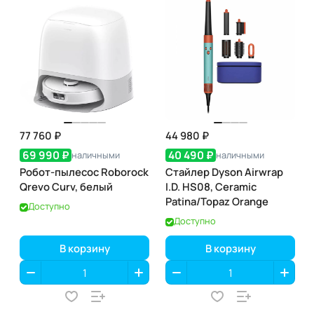
77 760 ₽
44 980 ₽
69 990 ₽
40 490 ₽
наличными
наличными
Робот-пылесос Roborock
Стайлер Dyson Airwrap
Qrevo Curv, белый
I.D. HS08, Ceramic
Patina/Topaz Orange
Доступно
Доступно
В корзину
В корзину