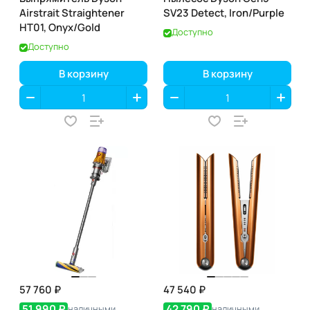
Airstrait Straightener
SV23 Detect, Iron/Purple
HT01, Onyx/Gold
Доступно
Доступно
В корзину
В корзину
57 760 ₽
47 540 ₽
51 990 ₽
42 790 ₽
наличными
наличными