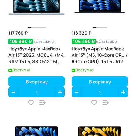
117 760 ₽
118 320 ₽
105 990 ₽
106 490 ₽
наличными
наличными
Ноутбук Apple MacBook
Ноутбук Apple MacBook
Air 13" 2025, MC6U4, (M4,
Air 13″ (M5, 10-Core CPU /
RAM 16 ГБ, SSD 512 ГБ),
8-Core GPU), 16 ГБ / 512
Небесно-голубой
ГБ, Midnight
Доступно
Доступно
(полуночный) (MDHE4)
В корзину
В корзину