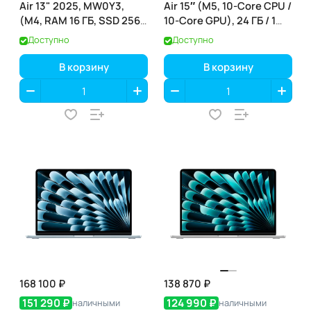
Air 13" 2025, MW0Y3,
Air 15″ (M5, 10-Core CPU /
(M4, RAM 16 ГБ, SSD 256
10-Core GPU), 24 ГБ / 1
ГБ), Звёздный свет
ТБ, Midnight
Доступно
Доступно
(полуночный) (MDVN4)
В корзину
В корзину
168 100 ₽
138 870 ₽
151 290 ₽
124 990 ₽
наличными
наличными