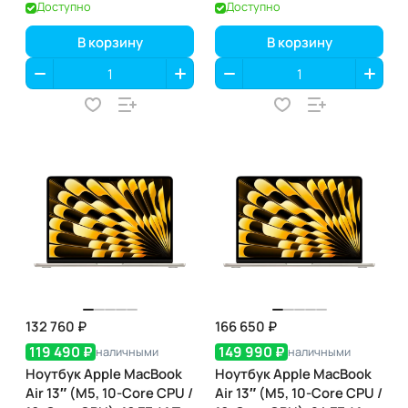
Sky Blue (небесно-
Silver (серебристый)
Доступно
Доступно
голубой) (MDHJ4)
(MDVA4)
В корзину
В корзину
132 760 ₽
166 650 ₽
119 490 ₽
149 990 ₽
наличными
наличными
Ноутбук Apple MacBook
Ноутбук Apple MacBook
Air 13″ (M5, 10-Core CPU /
Air 13″ (M5, 10-Core CPU /