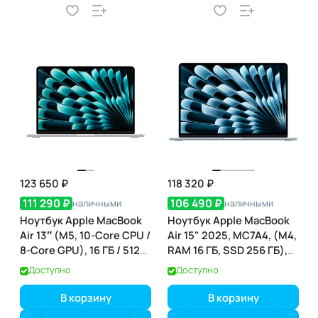
123 650 ₽
118 320 ₽
111 290 ₽
106 490 ₽
наличными
наличными
Ноутбук Apple MacBook
Ноутбук Apple MacBook
Air 13″ (M5, 10-Core CPU /
Air 15" 2025, MC7A4, (M4,
8-Core GPU), 16 ГБ / 512
RAM 16 ГБ, SSD 256 ГБ),
ГБ, Silver (серебристый)
Небесно-голубой
Доступно
Доступно
(MDH74)
В корзину
В корзину