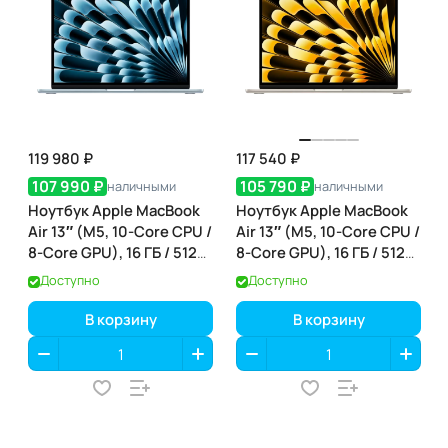
119 980 ₽
117 540 ₽
107 990 ₽
105 790 ₽
наличными
наличными
Ноутбук Apple MacBook
Ноутбук Apple MacBook
Air 13″ (M5, 10-Core CPU /
Air 13″ (M5, 10-Core CPU /
8-Core GPU), 16 ГБ / 512
8-Core GPU), 16 ГБ / 512
ГБ, Sky Blue (небесно-
ГБ, Starlight (сияющая
Доступно
Доступно
голубой) (MDHH4)
звезда) (MDHA4)
В корзину
В корзину