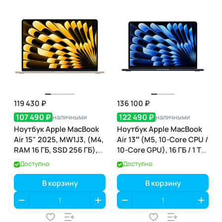
119 430 ₽
136 100 ₽
107 490 ₽
122 490 ₽
наличными
наличными
Ноутбук Apple MacBook
Ноутбук Apple MacBook
Air 15" 2025, MW1J3, (M4,
Air 13″ (M5, 10-Core CPU /
RAM 16 ГБ, SSD 256 ГБ),
10-Core GPU), 16 ГБ / 1 ТБ,
Звёздный свет
Midnight (полуночный)
Доступно
Доступно
(MDHF4)
В корзину
В корзину