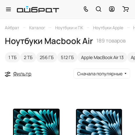
–
–
–
–
Айбрат
Каталог
Ноутбуки и ПК
Ноутбуки Apple
Ноутбуки Macbook Air
189 товаров
1 ТБ
2 ТБ
256 ГБ
512 ГБ
Apple MacBook Air 13
A
Фильтр
Сначала популярные