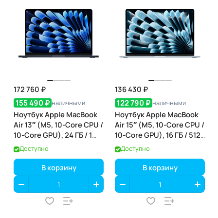
172 760 ₽
136 430 ₽
155 490 ₽
122 790 ₽
наличными
наличными
Ноутбук Apple MacBook
Ноутбук Apple MacBook
Air 13″ (M5, 10-Core CPU /
Air 15″ (M5, 10-Core CPU /
10-Core GPU), 24 ГБ / 1
10-Core GPU), 16 ГБ / 512
ТБ, Midnight
ГБ, Sky Blue (небесно-
Доступно
Доступно
(полуночный) (MDHG4)
голубой) (MDVQ4)
В корзину
В корзину