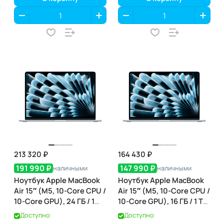
213 320 ₽
164 430 ₽
191 990 ₽
147 990 ₽
наличными
наличными
Ноутбук Apple MacBook
Ноутбук Apple MacBook
Air 15″ (M5, 10-Core CPU /
Air 15″ (M5, 10-Core CPU /
10-Core GPU), 24 ГБ / 1
10-Core GPU), 16 ГБ / 1 ТБ,
ТБ, Sky Blue (небесно-
Sky Blue (небесно-
Доступно
Доступно
голубой) (MDVU4)
голубой) (MDVT4)