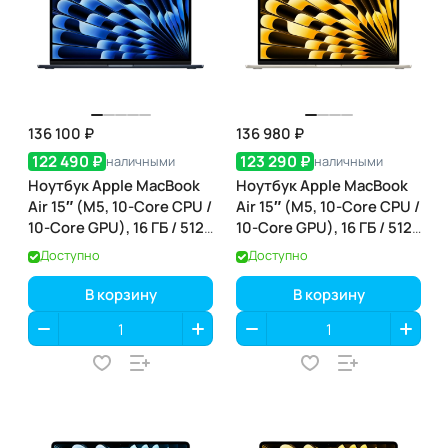
136 100 ₽
136 980 ₽
122 490 ₽
123 290 ₽
наличными
наличными
Ноутбук Apple MacBook
Ноутбук Apple MacBook
Air 15″ (M5, 10-Core CPU /
Air 15″ (M5, 10-Core CPU /
10-Core GPU), 16 ГБ / 512
10-Core GPU), 16 ГБ / 512
ГБ, Midnight
ГБ, Starlight (сияющая
Доступно
Доступно
(полуночный) (MDVH4)
звезда) (MDVD4)
В корзину
В корзину