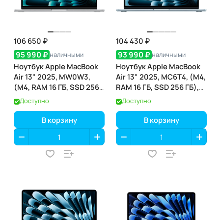
106 650 ₽
104 430 ₽
95 990 ₽
93 990 ₽
наличными
наличными
Ноутбук Apple MacBook
Ноутбук Apple MacBook
Air 13" 2025, MW0W3,
Air 13" 2025, MC6T4, (M4,
(M4, RAM 16 ГБ, SSD 256
RAM 16 ГБ, SSD 256 ГБ),
ГБ), Серебристый
Небесно-голубой
Доступно
Доступно
В корзину
В корзину