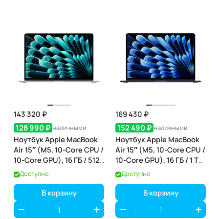
143 320 ₽
169 430 ₽
128 990 ₽
152 490 ₽
наличными
наличными
Ноутбук Apple MacBook
Ноутбук Apple MacBook
Air 15″ (M5, 10-Core CPU /
Air 15″ (M5, 10-Core CPU /
10-Core GPU), 16 ГБ / 512
10-Core GPU), 16 ГБ / 1 ТБ,
ГБ, Silver (серебристый)
Midnight (полуночный)
Доступно
Доступно
(MDV94)
(MDVK4)
В корзину
В корзину