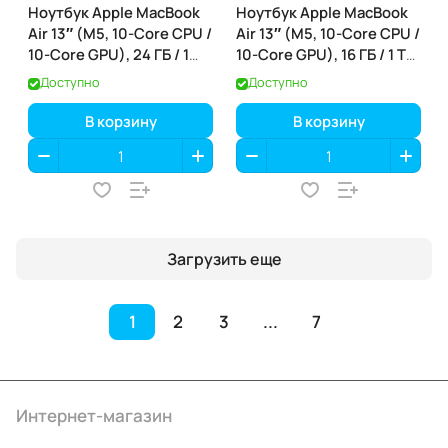
Ноутбук Apple MacBook
Ноутбук Apple MacBook
Air 13″ (M5, 10-Core CPU /
Air 13″ (M5, 10-Core CPU /
10-Core GPU), 24 ГБ / 1
10-Core GPU), 16 ГБ / 1 ТБ,
ТБ, Sky Blue (небесно-
Silver (серебристый)
Доступно
Доступно
голубой) (MDHK4)
(MDH84)
В корзину
В корзину
Загрузить еще
1
2
3
...
7
Интернет-магазин