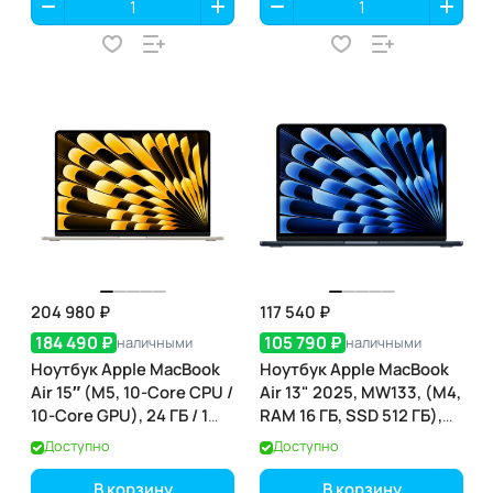
204 980 ₽
117 540 ₽
184 490 ₽
105 790 ₽
наличными
наличными
Ноутбук Apple MacBook
Ноутбук Apple MacBook
Air 15″ (M5, 10-Core CPU /
Air 13" 2025, MW133, (M4,
10-Core GPU), 24 ГБ / 1
RAM 16 ГБ, SSD 512 ГБ),
ТБ, Starlight (сияющая
Тёмная ночь
Доступно
Доступно
звезда) (MDVF4)
В корзину
В корзину