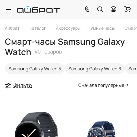
–
–
–
–
Айбрат
Каталог
Аксессуары
Умные часы
Смарт
Смарт-часы Samsung Galaxy
Watch
40 товаров
Samsung Galaxy Watch 5
Samsung Galaxy Watch 6
Sam
Фильтр
Сначала популярные