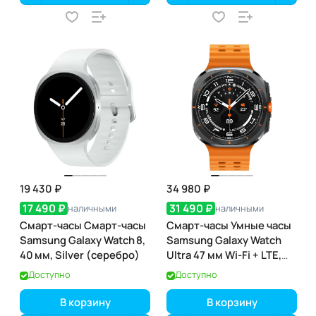
19 430 ₽
34 980 ₽
17 490 ₽
31 490 ₽
наличными
наличными
Смарт-часы Смарт-часы
Смарт-часы Умные часы
Samsung Galaxy Watch 8,
Samsung Galaxy Watch
40 мм, Silver (серебро)
Ultra 47 мм Wi-Fi + LTE,
Серый титан, Ремешок
Доступно
Доступно
Оранжевый
В корзину
В корзину