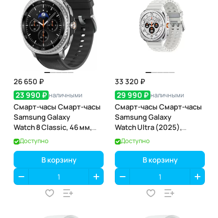
26 650 ₽
33 320 ₽
23 990 ₽
29 990 ₽
наличными
наличными
Смарт-часы Смарт-часы
Смарт-часы Смарт-часы
Samsung Galaxy
Samsung Galaxy
Watch 8 Classic, 46 мм,
Watch Ultra (2025),
Black (чёрный)
Titanium Silver
Доступно
Доступно
(титановый
серебристый)
В корзину
В корзину