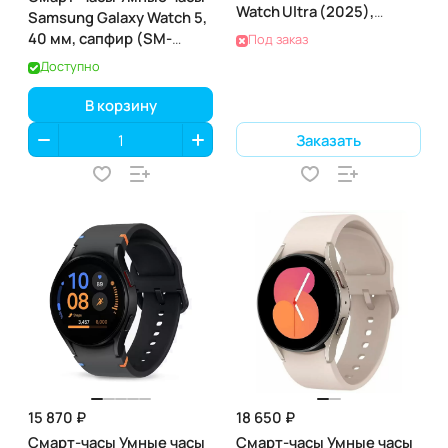
Watch Ultra (2025),
Samsung Galaxy Watch 5,
Titanium Gray
40 мм, сапфир (SM-
Под заказ
(титановый серый)
R900)
Доступно
В корзину
Заказать
15 870 ₽
18 650 ₽
Смарт-часы Умные часы
Смарт-часы Умные часы