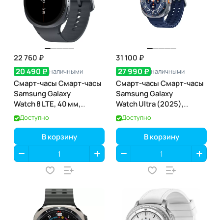
22 760 ₽
31 100 ₽
20 490 ₽
27 990 ₽
наличными
наличными
Смарт-часы Смарт-часы
Смарт-часы Смарт-часы
Samsung Galaxy
Samsung Galaxy
Watch 8 LTE, 40 мм,
Watch Ultra (2025),
Graphite (графит)
Titanium Blue (титановый
Доступно
Доступно
синий)
В корзину
В корзину