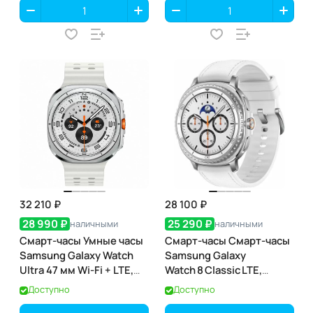
32 210 ₽
28 100 ₽
28 990 ₽
25 290 ₽
наличными
наличными
Смарт-часы Умные часы
Смарт-часы Смарт-часы
Samsung Galaxy Watch
Samsung Galaxy
Ultra 47 мм Wi-Fi + LTE,
Watch 8 Classic LTE,
Белый титан, Ремешок
46 мм, White (белый)
Доступно
Доступно
белый