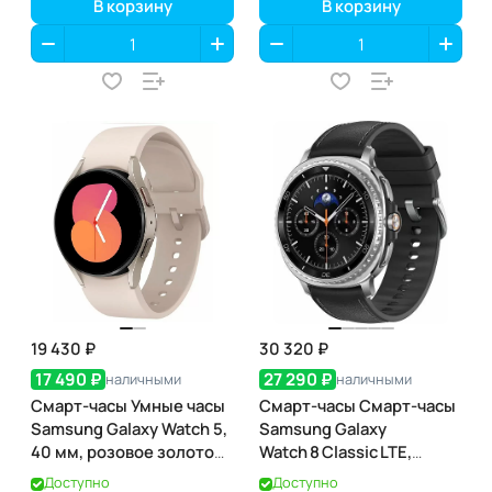
В корзину
В корзину
19 430 ₽
30 320 ₽
17 490 ₽
27 290 ₽
наличными
наличными
Смарт-часы Умные часы
Смарт-часы Смарт-часы
Samsung Galaxy Watch 5,
Samsung Galaxy
40 мм, розовое золото
Watch 8 Classic LTE,
(SM-R900)
46 мм, Black (чёрный)
Доступно
Доступно