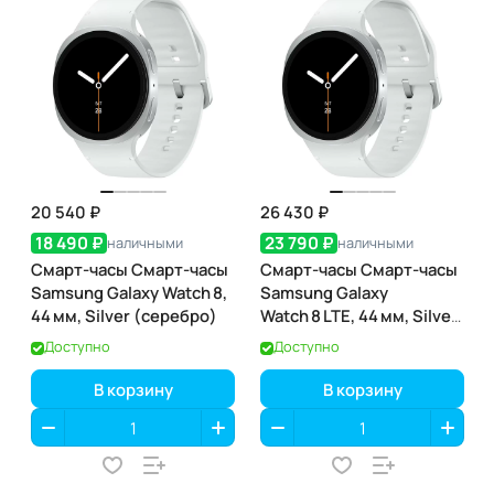
20 540 ₽
26 430 ₽
18 490 ₽
23 790 ₽
наличными
наличными
Смарт-часы Смарт-часы
Смарт-часы Смарт-часы
Samsung Galaxy Watch 8,
Samsung Galaxy
44 мм, Silver (серебро)
Watch 8 LTE, 44 мм, Silver
(серебро)
Доступно
Доступно
В корзину
В корзину