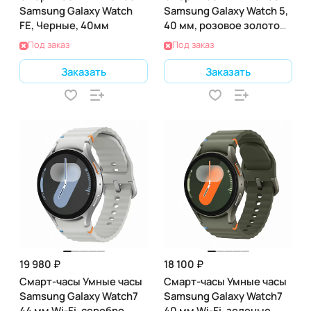
Samsung Galaxy Watch
Samsung Galaxy Watch 5,
FE, Черные, 40мм
40 мм, розовое золото
(SM-R910)
Под заказ
Под заказ
Заказать
Заказать
19 980 ₽
18 100 ₽
Смарт-часы Умные часы
Смарт-часы Умные часы
Samsung Galaxy Watch7
Samsung Galaxy Watch7
44 мм Wi-Fi, серебро
40 мм Wi-Fi, зеленые