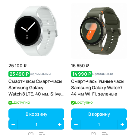
26 100 ₽
16 650 ₽
23 490 ₽
14 990 ₽
наличными
наличными
Смарт-часы Смарт-часы
Смарт-часы Умные часы
Samsung Galaxy
Samsung Galaxy Watch7
Watch 8 LTE, 40 мм, Silver
44 мм Wi-Fi, зеленые
(серебро)
Доступно
Доступно
В корзину
В корзину