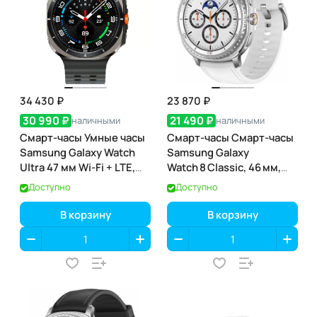
34 430 ₽
23 870 ₽
30 990 ₽
21 490 ₽
наличными
наличными
Смарт-часы Умные часы
Смарт-часы Смарт-часы
Samsung Galaxy Watch
Samsung Galaxy
Ultra 47 мм Wi-Fi + LTE,
Watch 8 Classic, 46 мм,
Серебристый титан,
White (белый)
Доступно
Доступно
Ремешок черный
В корзину
В корзину