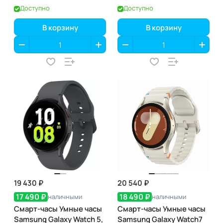
Graphite (графит)
R900)
Доступно
Доступно
В корзину
В корзину
19 430 ₽
20 540 ₽
17 490 ₽
18 490 ₽
наличными
наличными
Смарт-часы Умные часы
Смарт-часы Умные часы
Samsung Galaxy Watch 5,
Samsung Galaxy Watch7