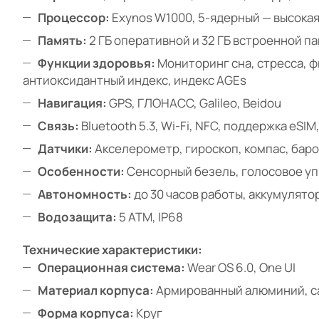
Процессор:
Exynos W1000, 5-ядерный — высока
Память:
2 ГБ оперативной и 32 ГБ встроенной п
Функции здоровья:
Мониторинг сна, стресса, ф
антиоксидантный индекс, индекс AGEs
Навигация:
GPS, ГЛОНАСС, Galileo, Beidou
Связь:
Bluetooth 5.3, Wi-Fi, NFC, поддержка eSIM
Датчики:
Акселерометр, гироскоп, компас, бар
Особенности:
Сенсорный безель, голосовое уп
Автономность:
до 30 часов работы, аккумулято
Водозащита:
5 ATM, IP68
Технические характеристики:
Операционная система:
Wear OS 6.0, One UI
Материал корпуса:
Армированный алюминий, с
Форма корпуса:
Круг