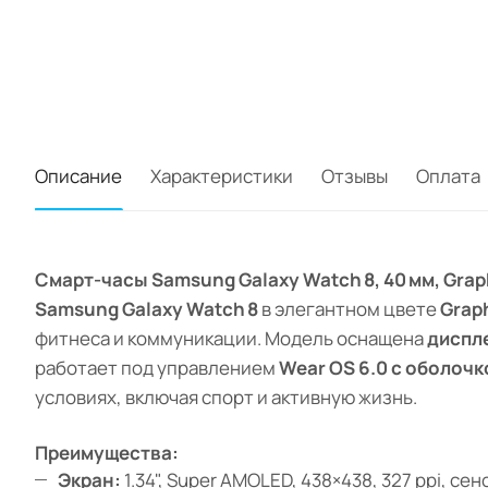
Описание
Характеристики
Отзывы
Оплата
Смарт-часы Samsung Galaxy Watch 8, 40 мм, Grap
Samsung Galaxy Watch 8
в элегантном цвете
Grap
фитнеса и коммуникации. Модель оснащена
диспле
работает под управлением
Wear OS 6.0 с оболочк
условиях, включая спорт и активную жизнь.
Преимущества:
Экран:
1.34", Super AMOLED, 438×438, 327 ppi, се