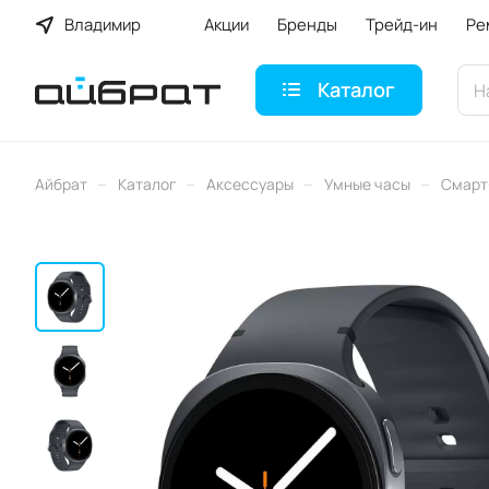
Владимир
Акции
Бренды
Трейд-ин
Ре
Каталог
–
–
–
–
Айбрат
Каталог
Аксессуары
Умные часы
Смарт