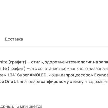
Доставка
hite (графит) — стиль, здоровье и технологии на зап
hite (графит)
— это сочетание премиального дизайна и
ем 1.34" Super AMOLED
, мощным
процессором Exyno
ой One UI
. Благодаря
сапфировому стеклу
и водозащи
нсорный, 16 млн цветов