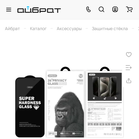
–
–
–
–
Айбрат
Каталог
Аксессуары
Защитные стёкла