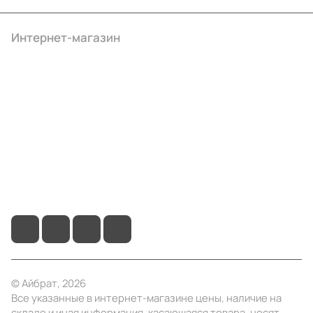
Интернет-магазин
Компания
Информация
Помощь
+7 (4922) 22-10-15
info@ibrat.ru
© Айбрат, 2026
Все указанные в интернет-магазине цены, наличие на
складе и иная информация, касающаяся товара, носят