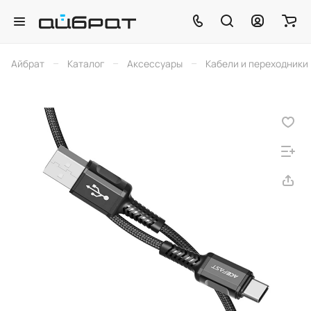
–
–
–
Айбрат
Каталог
Аксессуары
Кабели и переходники