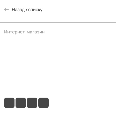
Назад к списку
Интернет-магазин
Компания
Информация
Помощь
+7 (4922) 22-10-15
info@ibrat.ru