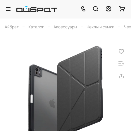
–
–
–
–
Айбрат
Каталог
Аксессуары
Чехлы и сумки
Чех