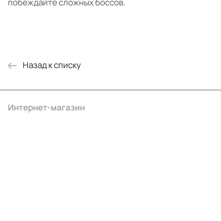
побеждайте сложных боссов.
Назад к списку
Интернет-магазин
Компания
Информация
Помощь
+7 (4922) 22-10-15
info@ibrat.ru