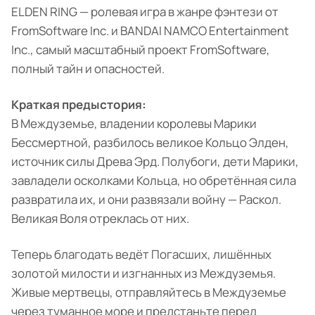
ELDEN RING — ролевая игра в жанре фэнтези от
FromSoftware Inc. и BANDAI NAMCO Entertainment
Inc., самый масштабный проект FromSoftware,
полный тайн и опасностей.
Краткая предыстория:
В Междуземье, владении королевы Марики
Бессмертной, разбилось великое Кольцо Элден,
источник силы Древа Эрд. Полубоги, дети Марики,
завладели осколками Кольца, но обретённая сила
развратила их, и они развязали войну — Раскол.
Великая Воля отреклась от них.
Теперь благодать ведёт Погасших, лишённых
золотой милости и изгнанных из Междуземья.
Живые мертвецы, отправляйтесь в Междуземье
через туманное море и предстаньте перед