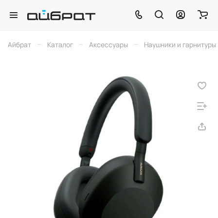
–
–
–
Айбрат
Каталог
Аксессуары
Наушники и гарнитуры