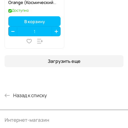
Orange (Космический
оранжевый) SIM+eSIM
Доступно
В корзину
Загрузить еще
Назад к списку
Интернет-магазин