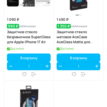
1 090 ₽
1 490 ₽
990 ₽
1 350 ₽
наличными
наличными
Защитное стекло
Защитное стекло
безрамочное SuperGlass
матовое AceCase
для Apple iPhone 17 Air
AceGlass Matte для
Apple iPhone 17 Pro
Доступно
Доступно
В корзину
В корзину