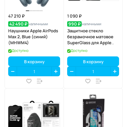
47 210 ₽
1 090 ₽
42 490 ₽
990 ₽
наличными
наличными
Наушники Apple AirPods
Защитное стекло
Max 2, Blue (синий)
безрамочное матовое
(MHWM4)
SuperGlass для Apple
iPhone 17 Pro
Доступно
Доступно
В корзину
В корзину