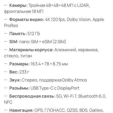
Камеры:
Тройная 48+48+48 МП с LiDAR,
фронтальная 18 МП
Форматы видео:
4K 120 fps, Dolby Vision, Apple
ProRes
Память:
512 ГБ
SIM:
nano-SIM + eSIM (2 SIM)
Материалы корпуса:
Алюминий, керамика,
стекло, титан
Размеры:
163.4 × 78 × 8.75 мм
Вес:
233 г
Звук:
Стерео, поддержка Dolby Atmos
Разъёмы:
USB Type-C с DisplayPort
Беспроводная связь:
5G, Wi-Fi 7, Bluetooth 6.0,
NFC
Навигация:
GPS, ГЛОНАСС, QZSS, BDS, Galileo,