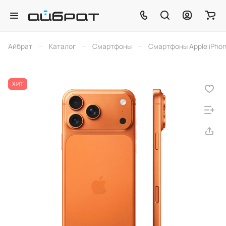
–
–
–
Айбрат
Каталог
Смартфоны
Смартфоны Apple iPho
ХИТ