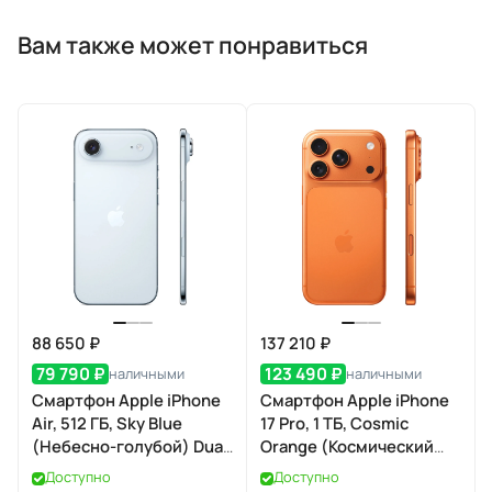
Вам также может понравиться
88 650 ₽
137 210 ₽
79 790 ₽
123 490 ₽
наличными
наличными
Смартфон Apple iPhone
Смартфон Apple iPhone
Air, 512 ГБ, Sky Blue
17 Pro, 1 ТБ, Cosmic
(Небесно-голубой) Dual
Orange (Космический
eSIM
оранжевый) Dual eSIM
Доступно
Доступно