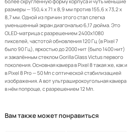
более скруглённую форму корпуса и чуть меньшие
размеры — 150,4 x 71 x 8,9 мм против 155,6 х 73,2 х
8,7 мм. Одной из причин этого стал слегка
уменьшенный экран диагональю 6,17 дюйма. Это
OLED-матрица с разрешением 2400х1080
пикселей, частотой обновления 120 Гц (в Pixel 7
было 90 Гц), яркостью до 2000 нит (было 1400 нит)
и закалённым стеклом Gorilla Glass Victus первого
поколения. Основная камера в Pixel 8 такая же, как и
в Pixel 8 Pro — 50 Мп с оптической стабилизацией
изображения. А вот ультраширокоугольная камера
в нём попроще, с разрешением 12 Мп.
Вам также может понравиться