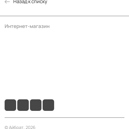
Назад к списку
Интернет-магазин
Компания
Информация
Помощь
+7 (4922) 22-10-15
info@ibrat.ru
© Айбрат, 2026