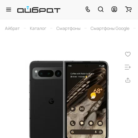
–
–
–
–
Айбрат
Каталог
Смартфоны
Смартфоны Google