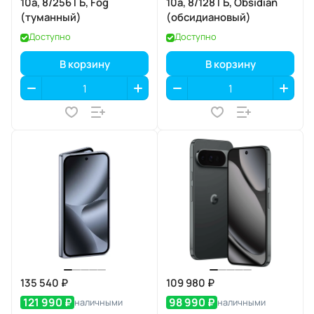
10a, 8/256 ГБ, Fog
10a, 8/128 ГБ, Obsidian
(туманный)
(обсидиановый)
Доступно
Доступно
В корзину
В корзину
135 540 ₽
109 980 ₽
121 990 ₽
98 990 ₽
наличными
наличными