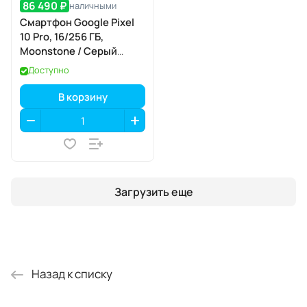
86 490 ₽
наличными
Смартфон Google Pixel
10 Pro, 16/256 ГБ,
Moonstone / Серый
Лунный Камень
Доступно
В корзину
Загрузить еще
Назад к списку