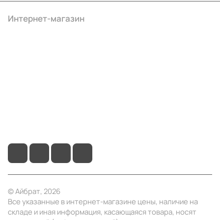
Интернет-магазин
Компания
Информация
Помощь
+7 (4922) 22-10-15
info@ibrat.ru
© Айбрат, 2026
Все указанные в интернет-магазине цены, наличие на
складе и иная информация, касающаяся товара, носят