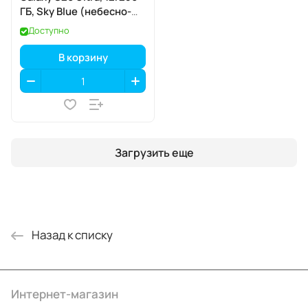
ГБ, Sky Blue (небесно-
голубой)
Доступно
В корзину
Загрузить еще
Назад к списку
Интернет-магазин