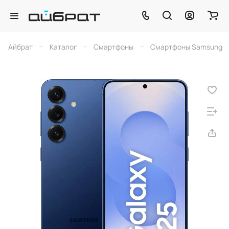
–
–
–
Айбрат
Каталог
Смартфоны
Смартфоны Samsung