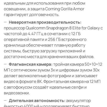
идеальным для использования при любом
освещении, а защита Corning Gorilla Armor
гарантирует долговечность.
Невероятная производительность:
процессор Qualcomm Snapdragon 8 Elite for Galaxy с
частотой до 4.47 ГГц в сочетании с 12 ГБ
оперативной памяти и 256 ГБ встроенного
хранилища обеспечивает плавную работу
системы, быструю загрузку приложений и
достаточно места для хранения ваших файлов.
Флагманская камера:
тройная камера 50+10+12
МП с оптическим зумом 3x и цифровым зумом 30x
делает великолепные фотографии и записывает
видео в формате 8K. Фронтальная камера на 12 МП
с автофокусом создаёт идеальные селфи и
видеозвонки.
Длительная автономность:
аккумулятор
ёмкостью 4000 мА·ч поддерживает быструю