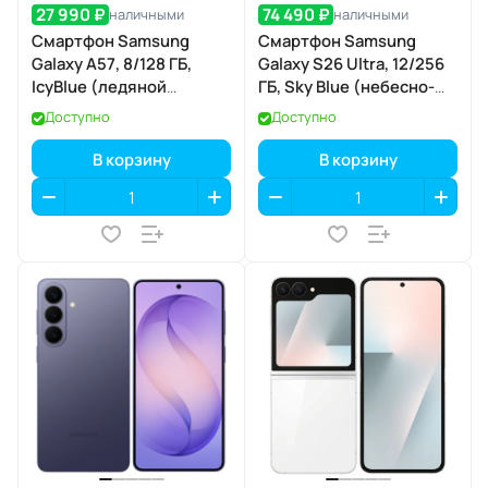
27 990 ₽
74 490 ₽
наличными
наличными
Смартфон Samsung
Смартфон Samsung
Galaxy A57, 8/128 ГБ,
Galaxy S26 Ultra, 12/256
IcyBlue (ледяной
ГБ, Sky Blue (небесно-
голубой)
голубой)
Доступно
Доступно
В корзину
В корзину