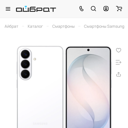
–
–
–
Айбрат
Каталог
Смартфоны
Смартфоны Samsung