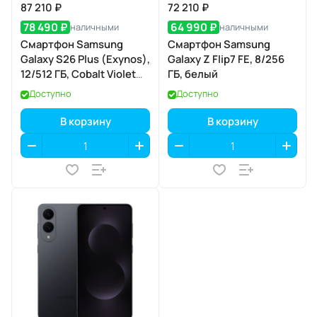
87 210 ₽
72 210 ₽
78 490 ₽
64 990 ₽
наличными
наличными
Смартфон Samsung
Смартфон Samsung
Galaxy S26 Plus (Exynos),
Galaxy Z Flip7 FE, 8/256
12/512 ГБ, Cobalt Violet
ГБ, белый
(кобальтовый
Доступно
Доступно
фиолетовый)
В корзину
В корзину