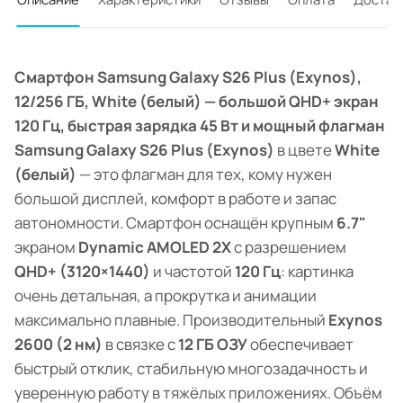
Смартфон Samsung Galaxy S26 Plus (Exynos),
12/256 ГБ, White (белый) — большой QHD+ экран
120 Гц, быстрая зарядка 45 Вт и мощный флагман
Samsung Galaxy S26 Plus (Exynos)
в цвете
White
(белый)
— это флагман для тех, кому нужен
большой дисплей, комфорт в работе и запас
автономности. Смартфон оснащён крупным
6.7"
экраном
Dynamic AMOLED 2X
с разрешением
QHD+ (3120×1440)
и частотой
120 Гц
: картинка
очень детальная, а прокрутка и анимации
максимально плавные. Производительный
Exynos
2600 (2 нм)
в связке с
12 ГБ ОЗУ
обеспечивает
быстрый отклик, стабильную многозадачность и
уверенную работу в тяжёлых приложениях. Объём