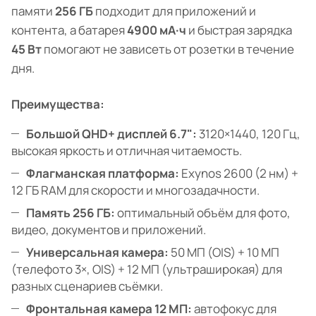
памяти
256 ГБ
подходит для приложений и
контента, а батарея
4900 мА·ч
и быстрая зарядка
45 Вт
помогают не зависеть от розетки в течение
дня.
Преимущества:
Большой QHD+ дисплей 6.7":
3120×1440, 120 Гц,
высокая яркость и отличная читаемость.
Флагманская платформа:
Exynos 2600 (2 нм) +
12 ГБ RAM для скорости и многозадачности.
Память 256 ГБ:
оптимальный объём для фото,
видео, документов и приложений.
Универсальная камера:
50 МП (OIS) + 10 МП
(телефото 3×, OIS) + 12 МП (ультраширокая) для
разных сценариев съёмки.
Фронтальная камера 12 МП:
автофокус для