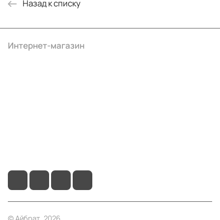
Назад к списку
Интернет-магазин
Компания
Информация
Помощь
+7 (4922) 22-10-15
info@ibrat.ru
© Айбрат, 2026