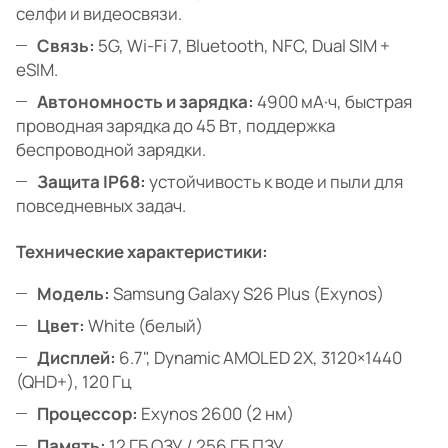
селфи и видеосвязи.
Связь:
5G, Wi-Fi 7, Bluetooth, NFC, Dual SIM +
eSIM.
Автономность и зарядка:
4900 мА·ч, быстрая
проводная зарядка до 45 Вт, поддержка
беспроводной зарядки.
Защита IP68:
устойчивость к воде и пыли для
повседневных задач.
Технические характеристики:
Модель:
Samsung Galaxy S26 Plus (Exynos)
Цвет:
White (белый)
Дисплей:
6.7", Dynamic AMOLED 2X, 3120×1440
(QHD+), 120 Гц
Процессор:
Exynos 2600 (2 нм)
Память:
12 ГБ ОЗУ / 256 ГБ ПЗУ