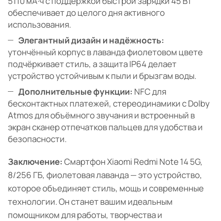
5110 мА·ч с поддержкой быстрой зарядки 45 Вт
обеспечивает до целого дня активного
использования.
Элегантный дизайн и надёжность:
утончённый корпус в лаванда фиолетовом цвете
подчёркивает стиль, а защита IP64 делает
устройство устойчивым к пыли и брызгам воды.
Дополнительные функции:
NFC для
бесконтактных платежей, стереодинамики с Dolby
Atmos для объёмного звучания и встроенный в
экран сканер отпечатков пальцев для удобства и
безопасности.
Заключение:
Смартфон Xiaomi Redmi Note 14 5G,
8/256 ГБ, фиолетовая лаванда — это устройство,
которое объединяет стиль, мощь и современные
технологии. Он станет вашим идеальным
помощником для работы, творчества и