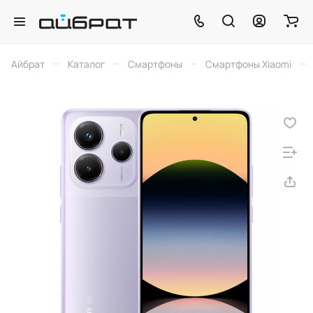
–
–
–
–
Айбрат
Каталог
Смартфоны
Смартфоны Xiaomi