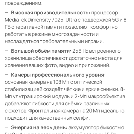
повреждениям.
Высокая производительность:
процессор
MediaTek Dimensity 7025-Ultra с поддержкой 5G и 8
ГБ оперативной памяти позволяют комфортно
работать в режиме многозадачности и
наслаждаться требовательными играми.
Большой объём памяти:
256 ГБ встроенного
хранилища обеспечивают достаточно места для
хранения ваших фото, видео и приложений.
Камеры профессионального уровня:
основная камера на 108 Мп с оптической
стабилизацией создаёт чёткие и яркие снимки. 8-
Мп ультраширокий модуль и 2-Мп макрообъектив
добавляют гибкости для съёмки различных
сюжетов. Фронтальная камера на 20 Мп идеально
подходит для качественных селфи.
Энергия на весь день:
аккумулятор ёмкостью