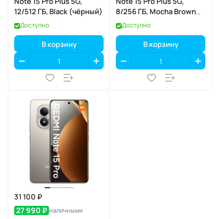
Note 15 Pro Plus 5G,
Note 15 Pro Plus 5G,
12/512 ГБ, Black (чёрный)
8/256 ГБ, Mocha Brown
(коричневый мокко)
Доступно
Доступно
В корзину
В корзину
31 100 ₽
27 990 ₽
наличными