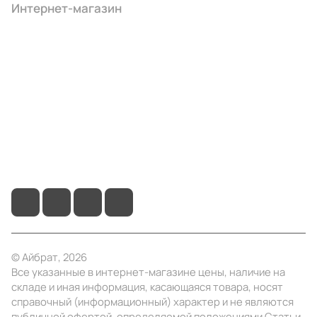
Интернет-магазин
Компания
Информация
Помощь
+7 (4922) 22-10-15
info@ibrat.ru
© Айбрат, 2026
Все указанные в интернет-магазине цены, наличие на
складе и иная информация, касающаяся товара, носят
справочный (информационный) характер и не являются
публичной офертой, определяемой положениями Статьи