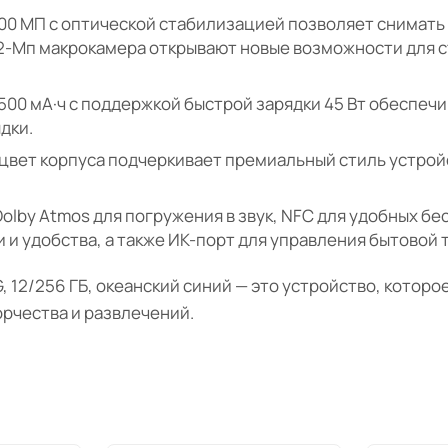
00 МП с оптической стабилизацией позволяет снимать
-Мп макрокамера открывают новые возможности для съ
00 мА·ч с поддержкой быстрой зарядки 45 Вт обеспечи
дки.
цвет корпуса подчеркивает премиальный стиль устройс
olby Atmos для погружения в звук, NFC для удобных бе
 и удобства, а также ИК-порт для управления бытовой 
, 12/256 ГБ, океанский синий — это устройство, которо
рчества и развлечений.