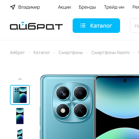
Владимир
Акции
Бренды
Трейд-ин
Ре
Каталог
–
–
–
–
Айбрат
Каталог
Смартфоны
Смартфоны Xiaomi