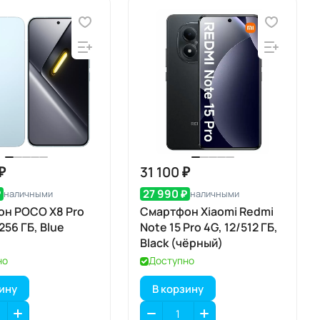
₽
31 100 ₽
₽
27 990 ₽
наличными
наличными
н POCO X8 Pro
Смартфон Xiaomi Redmi
256 ГБ, Blue
Note 15 Pro 4G, 12/512 ГБ,
Black (чёрный)
но
Доступно
зину
В корзину