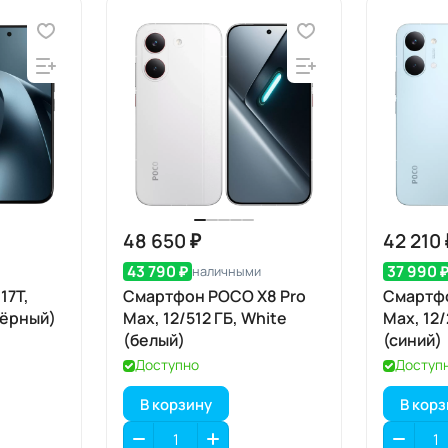
48 650 ₽
42 210 
43 790 ₽
37 990 
наличными
17T,
Смартфон POCO X8 Pro
Смартфо
(чёрный)
Max, 12/512 ГБ, White
Max, 12/
(белый)
(синий)
Доступно
Доступ
В корзину
В кор