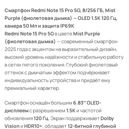
Смартфон Redmi Note 15 Pro 5G, 8/256 ГБ, Mist
Purple (фиолетовая дымка) — OLED 1.5K 120 Гц,
камера 50 Мп и защита IP69K
Redmi Note 15 Pro 5G
в цвете
Mist Purple
(фиолетовая дымка)
— современный смартфон
2025 года с акцентом на выразительный дизайн,
высокий уровень надёжности и стабильную работу
в сетях пятого поколения. Глубокий фиолетовый
оттенок с дымчатым эффектом подчёркивает
индивидуальность устройства и придаёт ему
премиальный характер.
Смартфон оснащён большим
6.83″ OLED-
дисплеем
с разрешением
1.5K
и частотой
обновления
120 Гц
. Экран поддерживает
Dolby
Vision
и
HDR10+
, обладает
12-битной глубиной