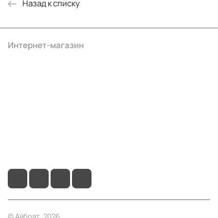
Назад к списку
Интернет-магазин
Компания
Информация
Помощь
+7 (4922) 22-10-15
info@ibrat.ru
© Айбрат, 2026