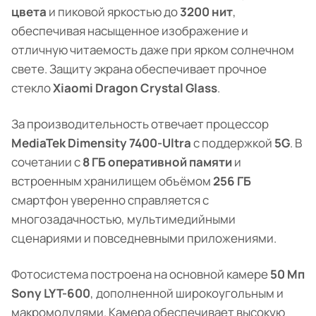
цвета
и пиковой яркостью до
3200 нит
,
обеспечивая насыщенное изображение и
отличную читаемость даже при ярком солнечном
свете. Защиту экрана обеспечивает прочное
стекло
Xiaomi Dragon Crystal Glass
.
За производительность отвечает процессор
MediaTek Dimensity 7400-Ultra
с поддержкой
5G
. В
сочетании с
8 ГБ оперативной памяти
и
встроенным хранилищем объёмом
256 ГБ
смартфон уверенно справляется с
многозадачностью, мультимедийными
сценариями и повседневными приложениями.
Фотосистема построена на основной камере
50 Мп
Sony LYT-600
, дополненной широкоугольным и
макромодулями. Камера обеспечивает высокую