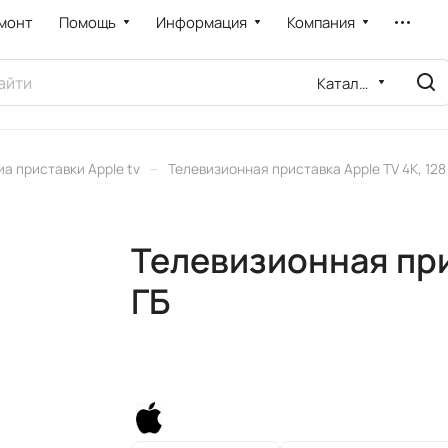
монт
Помощь
Информация
Компания
Каталог
–
а приставки Apple tv
Телевизионная приставка Apple TV 4K, 128
Телевизионная прис
ГБ