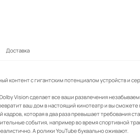
Доставка
ый контент с гигантским потенциалом устройств и сер
 с Dolby Vision сделает все ваши развлечения незабывае
ревратит ваш дом в настоящий кинотеатр и вы сможете
й кадров, которая в два раза превышает требования ст
мительные события, например во время спортивной тра
реалистично. А ролики YouTube буквально оживают.