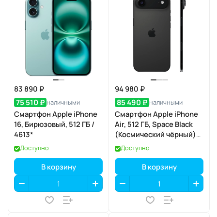
83 890 ₽
94 980 ₽
75 510 ₽
85 490 ₽
наличными
наличными
Смартфон Apple iPhone
Смартфон Apple iPhone
16, Бирюзовый, 512 ГБ /
Air, 512 ГБ, Space Black
4613*
(Космический чёрный)
Dual eSIM
Доступно
Доступно
В корзину
В корзину