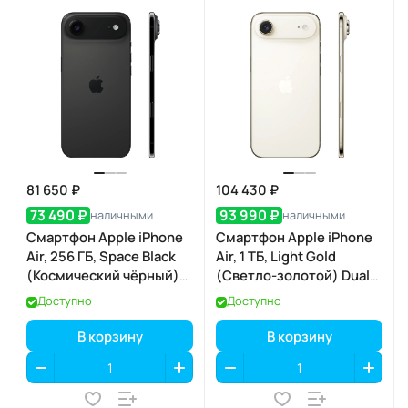
81 650 ₽
104 430 ₽
73 490 ₽
93 990 ₽
наличными
наличными
Смартфон Apple iPhone
Смартфон Apple iPhone
Air, 256 ГБ, Space Black
Air, 1 ТБ, Light Gold
(Космический чёрный)
(Светло-золотой) Dual
Dual eSIM
eSIM
Доступно
Доступно
В корзину
В корзину