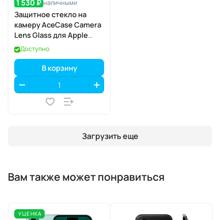
1 530 ₽
наличными
Защитное стекло на
камеру AceCase Camera
Lens Glass для Apple
iPhone 17
Доступно
В корзину
Загрузить еще
Вам также может понравиться
УЦЕНКА