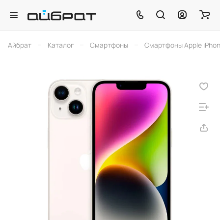
–
–
–
Айбрат
Каталог
Смартфоны
Смартфоны Apple iPho