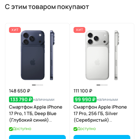
С этим товаром покупают
ХИТ
ХИТ
148 650 ₽
111 100 ₽
133 790 ₽
99 990 ₽
наличными
наличными
Смартфон Apple iPhone
Смартфон Apple iPhone
17 Pro, 1 ТБ, Deep Blue
17 Pro, 256 ГБ, Silver
(Глубокий синий)
(Серебристый)
SIM+eSIM
SIM+eSIM
Доступно
Доступно