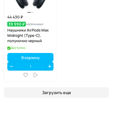
44 430 ₽
39 990 ₽
наличными
Наушники AirPods Max
Midnight (Type-C),
полуночно черный
Доступно
В корзину
Загрузить еще