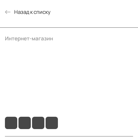
Назад к списку
Интернет-магазин
Компания
Информация
Помощь
+7 (4922) 22-10-15
info@ibrat.ru