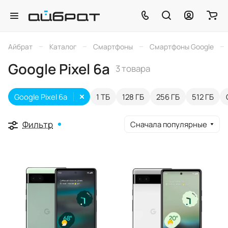
–
–
–
–
Айбрат
Каталог
Смартфоны
Смартфоны Google
Google Pixel 6a
3 товара
Google Pixel 6a
1 ТБ
128 ГБ
256 ГБ
512 ГБ
Фильтр
Сначала популярные