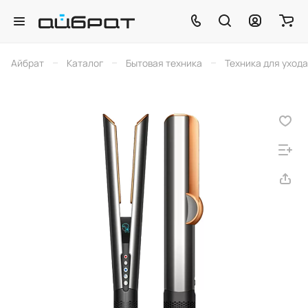
–
–
–
Айбрат
Каталог
Бытовая техника
Техника для ухода