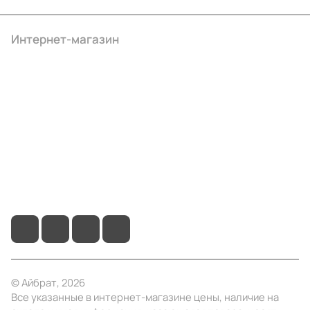
Интернет-магазин
Компания
Информация
Помощь
+7 (4922) 22-10-15
info@ibrat.ru
© Айбрат, 2026
Все указанные в интернет-магазине цены, наличие на