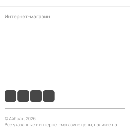
Интернет-магазин
Компания
Информация
Помощь
+7 (4922) 22-10-15
info@ibrat.ru
© Айбрат, 2026
Все указанные в интернет-магазине цены, наличие на