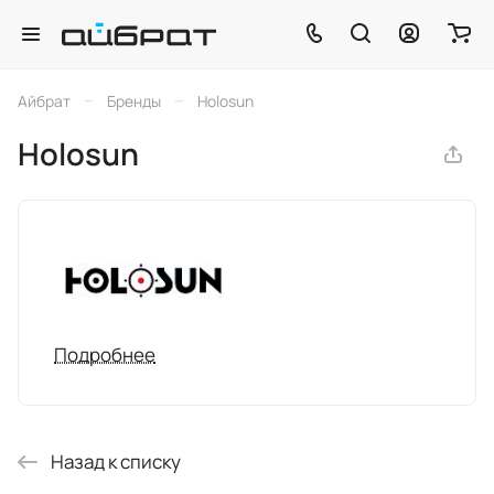
–
–
Айбрат
Бренды
Holosun
Holosun
Подробнее
Назад к списку