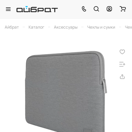
–
–
–
–
Айбрат
Каталог
Аксессуары
Чехлы и сумки
Чех