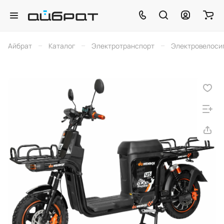
–
–
–
Айбрат
Каталог
Электротранспорт
Электровелоси