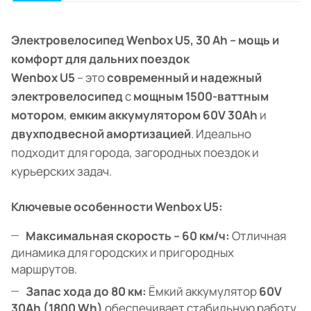
Электровелосипед Wenbox U5, 30 Ah – мощь и
комфорт для дальних поездок
Wenbox U5
– это
современный и надежный
электровелосипед
с
мощным 1500-ваттным
мотором
,
емким аккумулятором 60V 30Ah
и
двухподвесной амортизацией
. Идеально
подходит для города, загородных поездок и
курьерских задач.
Ключевые особенности Wenbox U5:
Максимальная скорость – 60 км/ч:
Отличная
динамика для городских и пригородных
маршрутов.
Запас хода до 80 км:
Ёмкий аккумулятор
60V
30Ah (1800 Wh)
обеспечивает стабильную работу.