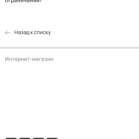
ограничений!
Назад к списку
Интернет-магазин
Компания
Информация
Помощь
+7 (4922) 22-10-15
info@ibrat.ru