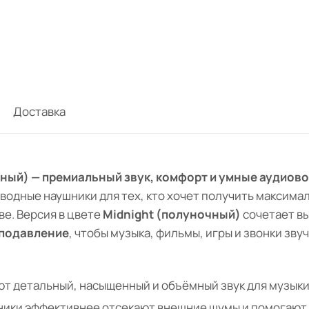
Доставка
очный) — премиальный звук, комфорт и умные аудиов
одные наушники для тех, кто хочет получить максимал
ве. Версия в цвете
Midnight (полуночный)
сочетает в
подавление
, чтобы музыка, фильмы, игры и звонки зв
ют детальный, насыщенный и объёмный звук для музыки
ики эффективнее отсекают внешние шумы и помогают 