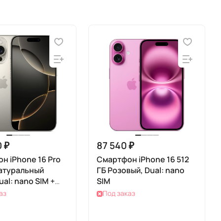
0 ₽
87 540 ₽
н iPhone 16 Pro
Смартфон iPhone 16 512
Натуральный
ГБ Розовый, Dual: nano
ual: nano SIM +
SIM
аз
Под заказ