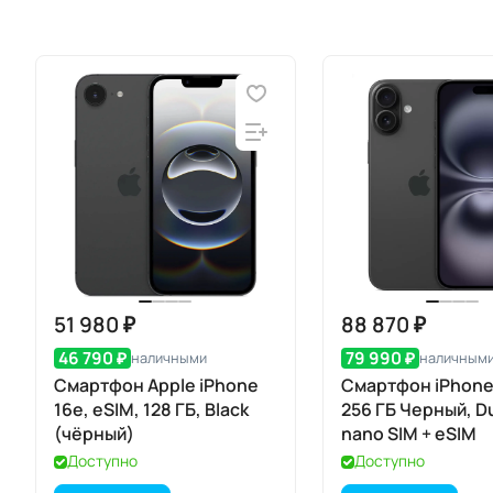
51 980 ₽
88 870 ₽
46 790 ₽
79 990 ₽
наличными
наличным
Смартфон Apple iPhone
Смартфон iPhone 
16e, eSIM, 128 ГБ, Black
256 ГБ Черный, Du
(чёрный)
nano SIM + eSIM
Доступно
Доступно