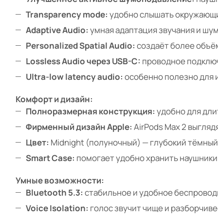
Transparency mode:
удобно слышать окружающий
Adaptive Audio:
умная адаптация звучания и шу
Personalized Spatial Audio:
создаёт более объём
Lossless Audio через USB-C:
проводное подключ
Ultra-low latency audio:
особенно полезно для и
Комфорт и дизайн:
Полноразмерная конструкция:
удобно для дли
Фирменный дизайн Apple:
AirPods Max 2 выгляд
Цвет:
Midnight (полуночный) — глубокий тёмный
Smart Case:
помогает удобно хранить наушники 
Умные возможности:
Bluetooth 5.3:
стабильное и удобное беспровод
Voice Isolation:
голос звучит чище и разборчиве