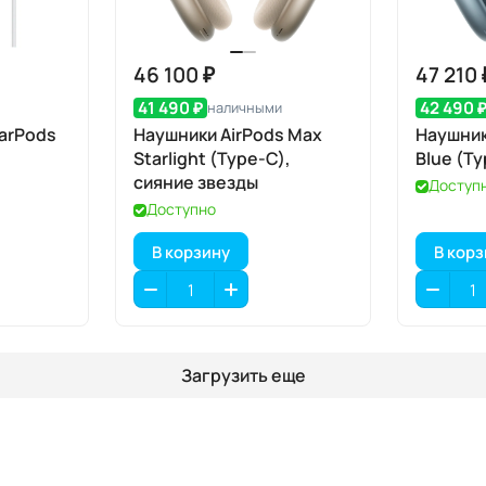
46 100 ₽
47 210 
41 490 ₽
42 490 
наличными
arPods
Наушники AirPods Max
Наушник
Starlight (Type-C),
Blue (T
сияние звезды
Доступ
Доступно
В корзину
В кор
Загрузить еще