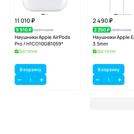
11 010 ₽
2 490 ₽
9 910 ₽
2 250 ₽
наличными
наличными
Наушники Apple AirPods
Наушники Apple E
Pro / H1СО10GB1059*
3.5mm
Доступно
Доступно
В корзину
В корзину