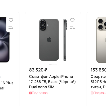
83 320 ₽
133 65
Смартфон Apple iPhone
Смартфо
и
17, 256 ГБ, Black (Чёрный)
512 ГБ 
16 Plus
Dual nano SIM
титан, D
al:
eSIM
Под заказ
Под зак