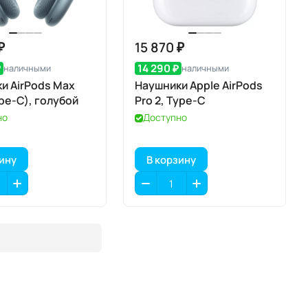
₽
15 870 ₽
₽
14 290 ₽
наличными
наличными
и AirPods Max
Наушники Apple AirPods
ype-C), голубой
Pro 2, Type-С
но
Доступно
зину
В корзину