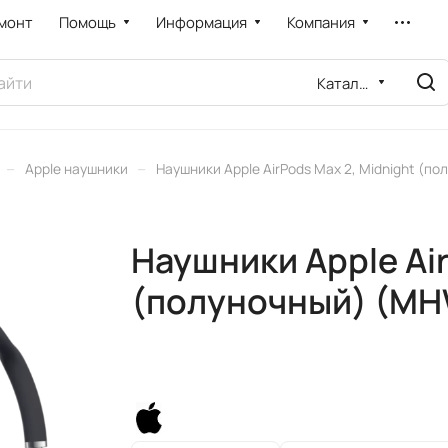
монт
Помощь
Информация
Компания
Каталог
–
–
Apple наушники
Наушники Apple AirPods Max 2, Midnight (п
Наушники Apple Air
(полуночный) (M