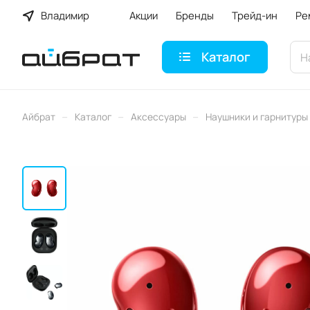
Владимир
Акции
Бренды
Трейд-ин
Ре
Каталог
–
–
–
Айбрат
Каталог
Аксессуары
Наушники и гарнитуры