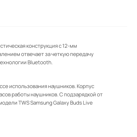
устическая конструкция с 12-мм
лением отвечает за четкую передачу
ехнологии Bluetooth.
се использования наушников. Корпус
асов работы наушников. С подзарядкой от
модели TWS Samsung Galaxy Buds Live