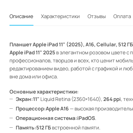
Описание
Характеристики
Отзывы
Оплата
Планшет Apple iPad 11" (2025), A16, Cellular, 51
Apple iPad 11" 2025
в элегантном розовом цвете с
профессионалов, творцов и всех, кто ценит моби
редактированием видео, работой с графикой и лю
вне дома или офиса.
Основные характеристики:
Экран:
11"
Liquid Retina (2360×1640),
264 ppi
, те
Процессор:
Apple A16
— высокая производитель
Операционная система:
iPadOS
.
Память:
512 ГБ
встроенной памяти.