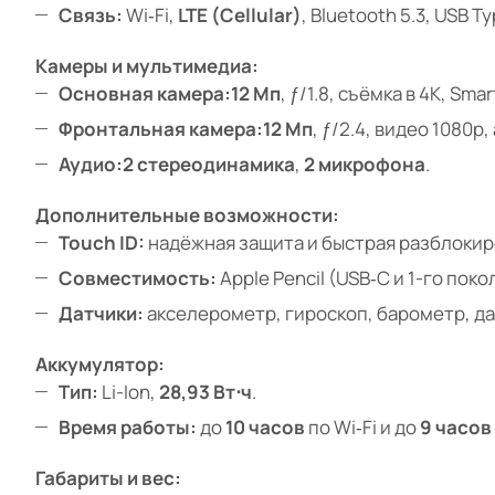
Связь:
Wi‑Fi,
LTE (Cellular)
, Bluetooth 5.3, USB T
Камеры и мультимедиа:
Основная камера:
12 Мп
, ƒ/1.8, съёмка в 4K, Sm
Фронтальная камера:
12 Мп
, ƒ/2.4, видео 1080
Аудио:
2 стереодинамика
,
2 микрофона
.
Дополнительные возможности:
Touch ID:
надёжная защита и быстрая разблокир
Совместимость:
Apple Pencil (USB‑C и 1-го поко
Датчики:
акселерометр, гироскоп, барометр, д
Аккумулятор:
Тип:
Li-Ion,
28,93 Вт⋅ч
.
Время работы:
до
10 часов
по Wi‑Fi и до
9 часов
Габариты и вес: