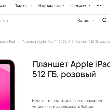
монт
Помощь
Информация
Компания
Каталог
–
шеты iPad
Планшет Apple iPad 11" 2025, A16, Cellular, 512 ГБ, розо
Планшет Apple iPad 
512 ГБ, розовый
Имеется недостаток товара: невозможно
установить и использовать RuStore.