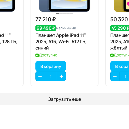
77 210 ₽
50 320
69 490 ₽
45 290 
и
наличными
d 11"
Планшет Apple iPad 11"
Планшет 
, 128 ГБ,
2025, A16, Wi-Fi, 512 ГБ,
2025, A1
синий
жёлтый
Доступно
Доступ
В корзину
В кор
Загрузить еще