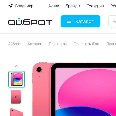
Владимир
Акции
Бренды
Трейд-ин
Ре
Каталог
–
–
–
–
Айбрат
Каталог
Планшеты
Планшеты iPad
План