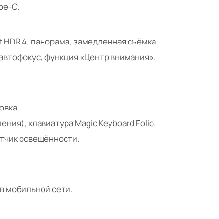
ype-C.
art HDR 4, панорама, замедленная съёмка.
p, автофокус, функция «Центр внимания».
овка.
ления), клавиатура Magic Keyboard Folio.
атчик освещённости.
в мобильной сети.