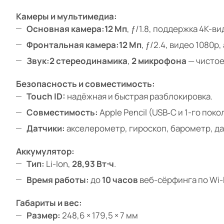
Камеры и мультимедиа:
Основная камера:
12 Мп
, ƒ/1.8, поддержка 4K-в
Фронтальная камера:
12 Мп
, ƒ/2.4, видео 1080p
Звук:
2 стереодинамика
,
2 микрофона
— чистое
Безопасность и совместимость:
Touch ID:
надёжная и быстрая разблокировка.
Совместимость:
Apple Pencil (USB‑C и 1-го поко
Датчики:
акселерометр, гироскоп, барометр, д
Аккумулятор:
Тип:
Li-Ion,
28,93 Вт⋅ч
.
Время работы:
до
10 часов
веб-сёрфинга по Wi-F
Габариты и вес:
Размер:
248,6 × 179,5 × 7 мм