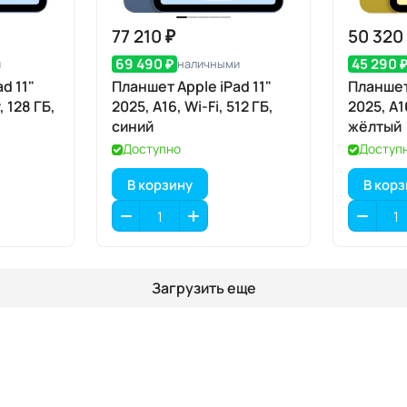
77 210 ₽
50 320
69 490 ₽
45 290 
и
наличными
d 11"
Планшет Apple iPad 11"
Планшет 
, 128 ГБ,
2025, A16, Wi-Fi, 512 ГБ,
2025, A1
синий
жёлтый
Доступно
Доступ
В корзину
В кор
Загрузить еще