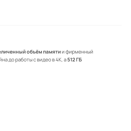
еличенный объём памяти
и фирменный
на до работы с видео в 4K, а
512 ГБ