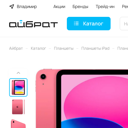
Владимир
Акции
Бренды
Трейд-ин
Ре
Каталог
–
–
–
–
Айбрат
Каталог
Планшеты
Планшеты iPad
План