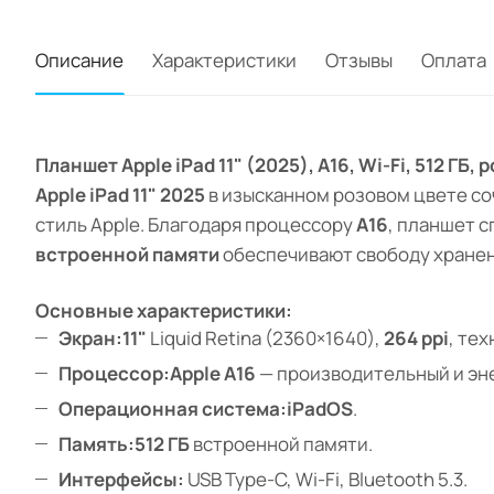
Описание
Характеристики
Отзывы
Оплата
Планшет Apple iPad 11" (2025), A16, Wi-Fi, 512 
Apple iPad 11" 2025
в изысканном розовом цвете со
стиль Apple. Благодаря процессору
A16
, планшет с
встроенной памяти
обеспечивают свободу хранен
Основные характеристики:
Экран:
11"
Liquid Retina (2360×1640),
264 ppi
, те
Процессор:
Apple A16
— производительный и эн
Операционная система:
iPadOS
.
Память:
512 ГБ
встроенной памяти.
Интерфейсы:
USB Type-C, Wi-Fi, Bluetooth 5.3.