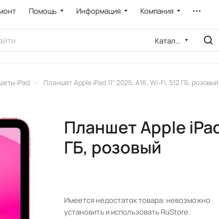
монт
Помощь
Информация
Компания
Каталог
–
шеты iPad
Планшет Apple iPad 11" 2025, A16, Wi-Fi, 512 ГБ, розовый
Планшет Apple iPad 
ГБ, розовый
Имеется недостаток товара: невозможно
установить и использовать RuStore.