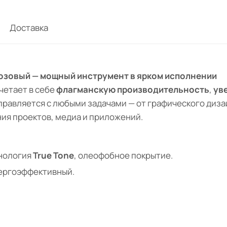
Доставка
ГБ, розовый — мощный инструмент в ярком исполнении
четает в себе
флагманскую производительность
,
ув
правляется с любыми задачами — от графического дизай
ия проектов, медиа и приложений.
хнология
True Tone
, олеофобное покрытие.
ергоэффективный.