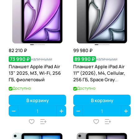
82 210 ₽
99 980 ₽
73 990 ₽
89 990 ₽
наличными
наличными
Планшет Apple iPad Air
Планшет Apple iPad Air
13" 2025, M3, Wi-Fi, 256
11″ (2026), M4, Cellular,
ГБ, фиолетовый
256 ГБ, Space Gray
(серый космос)
Доступно
Доступно
В корзину
В корзину