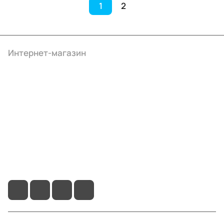
1
2
Интернет-магазин
Компания
Информация
Помощь
+7 (4922) 22-10-15
info@ibrat.ru