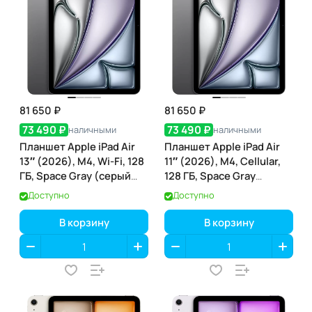
81 650 ₽
81 650 ₽
73 490 ₽
73 490 ₽
наличными
наличными
Планшет Apple iPad Air
Планшет Apple iPad Air
13″ (2026), M4, Wi-Fi, 128
11″ (2026), M4, Cellular,
ГБ, Space Gray (серый
128 ГБ, Space Gray
космос)
(серый космос)
Доступно
Доступно
В корзину
В корзину