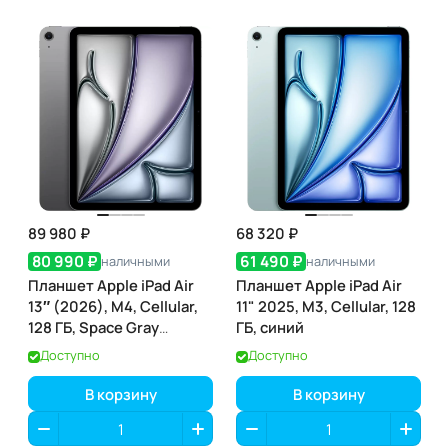
89 980 ₽
68 320 ₽
80 990 ₽
61 490 ₽
наличными
наличными
Планшет Apple iPad Air
Планшет Apple iPad Air
13″ (2026), M4, Cellular,
11" 2025, M3, Cellular, 128
128 ГБ, Space Gray
ГБ, синий
(серый космос)
Доступно
Доступно
В корзину
В корзину