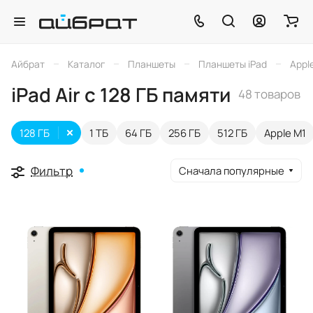
–
–
–
–
Айбрат
Каталог
Планшеты
Планшеты iPad
Apple
iPad Air с 128 ГБ памяти
48 товаров
128 ГБ
1 ТБ
64 ГБ
256 ГБ
512 ГБ
Apple M1
Фильтр
Сначала популярные