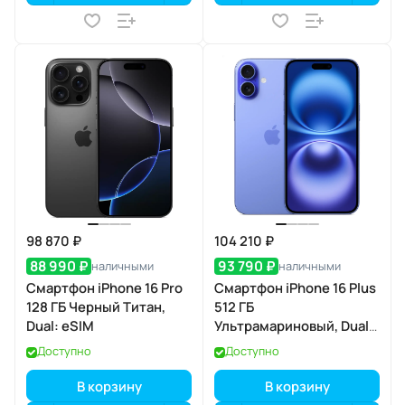
98 870 ₽
104 210 ₽
88 990 ₽
93 790 ₽
наличными
наличными
Смартфон iPhone 16 Pro
Смартфон iPhone 16 Plus
128 ГБ Черный Титан,
512 ГБ
Dual: eSIM
Ультрамариновый, Dual:
nano SIM + eSIM
Доступно
Доступно
В корзину
В корзину