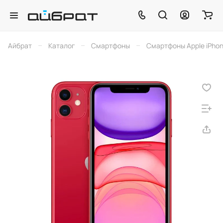
–
–
–
Айбрат
Каталог
Смартфоны
Смартфоны Apple iPho