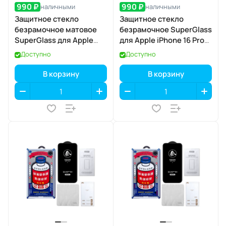
990 ₽
990 ₽
наличными
наличными
Защитное стекло
Защитное стекло
безрамочное матовое
безрамочное SuperGlass
SuperGlass для Apple
для Apple iPhone 16 Pro
iPhone 17 Air
Max / 17 Pro Max
Доступно
Доступно
В корзину
В корзину